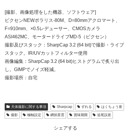
[撮影、画像処理をした機器、ソフトウェア]
ビクセンNEWポラリス-80M、D=80mmアクロマート、
F=910mm、×0.5レデューサー、CMOSカメラ
ASI462MC、モータードライブMD-5（ビクセン）
撮影及びスタック：SharpCap 3.2 (64 bit)で撮影・ライブ
スタック。IR/UVカットフィルター使用
画像編集：SharpCap 3.2 (64 bit)ヒストグラムで炙り出
し。GIMPでノイズ軽減。
撮影場所：自宅
天体撮影に関する事項
Sharpcap
ずれる
はくちょう座
撮影
極軸設定
網状星雲
賞味期限
追尾誤差
シェアする