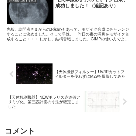
天体撮影に関する事項
成功しました！（追記あり）
先般、訪問者さまからのお勧めもあって、モザイク合成にチャレンジ
することに決めました。そして早速、一昨日の夜の満月をモザイク合
成すること・・・ しかし、結構苦戦しました。GIMPの使い方でよく
分からない面があったからです。そこが分かってからはすいすい進み
ました。
【天体撮影フィルター】UV/IRカットフ
ィルターを使わずにM29を撮影してみた
【天体観測機器】NEWポラリス赤道儀ア
リミゾ化、第三設計図の寸法が確定しま
した
コメント