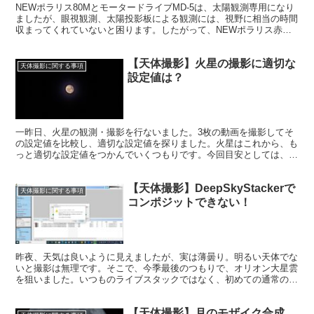
NEWポラリス80MとモータードライブMD-5は、太陽観測専用になり
ましたが、眼視観測、太陽投影板による観測には、視野に相当の時間
収まってくれていないと困ります。したがって、NEWポラリス赤道
儀の追尾誤差は引き続き検証していきます。
【天体撮影】火星の撮影に適切な
天体撮影に関する事項
設定値は？
一昨日、火星の観測・撮影を行ないました。3枚の動画を撮影してそ
の設定値を比較し、適切な設定値を探りました。火星はこれから、も
っと適切な設定値をつかんでいくつもりです。今回目安としては、ピ
ントを追い込み、ヒストグラムを80%にする、ということになりまし
た。
【天体撮影】DeepSkyStackerで
天体撮影に関する事項
コンポジットできない！
昨夜、天気は良いように見えましたが、実は薄曇り。明るい天体でな
いと撮影は無理です。そこで、今季最後のつもりで、オリオン大星雲
を狙いました。いつものライブスタックではなく、初めての通常のコ
ンポジットに挑戦しようと思いました。しかし結果は・・・
【天体撮影】月のモザイク合成、