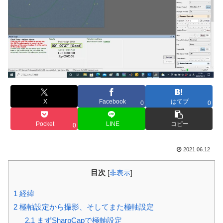
X
Facebook
はてブ
0
0
Pocket
LINE
コピー
0
2021.06.12
目次
[
非表示
]
1
経緯
2
極軸設定から撮影、そしてまた極軸設定
2.1
まずSharpCapで極軸設定