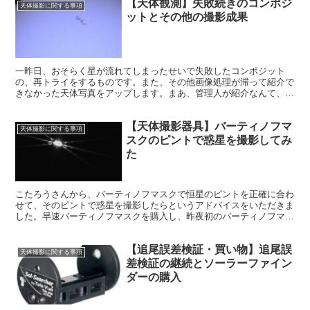
【天体観測】失敗続きのコンポジ
天体撮影に関する事項
ットとその他の撮影成果
一昨日、おそらく星が流れてしまったせいで失敗したコンポジット
の、再トライをするものです。また、その他画像処理が滞って紹介で
きなかった天体写真をアップします。まあ、管理人が紹介なんて、お
こがましいんですけどね。
【天体撮影器具】バーティノフマ
天体撮影に関する事項
スクのピントで惑星を撮影してみ
た
こたろうさんから、バーティノフマスクで恒星のピントを正確に合わ
せて、そのピントで惑星を撮影したらというアドバイスをいただきま
した。早速バーティノフマスクを購入し、昨夜初のバーティノフマス
クのピント合わせを行いました。そのピントで惑星を撮影してみた結
果です。
【追尾誤差検証・買い物】追尾誤
天体撮影に関する事項
差検証の継続とソーラーファイン
ダーの購入