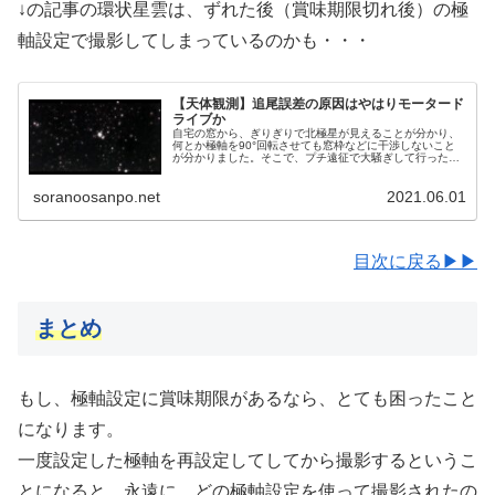
↓の記事の環状星雲は、ずれた後（賞味期限切れ後）の極
軸設定で撮影してしまっているのかも・・・
【天体観測】追尾誤差の原因はやはりモータード
ライブか
自宅の窓から、ぎりぎりで北極星が見えることが分かり、
何とか極軸を90°回転させても窓枠などに干渉しないこと
が分かりました。そこで、プチ遠征で大騒ぎして行った、
追尾誤差の原因を探る検証を、自宅で手軽にできるように
なりました。今回その経過です。
soranoosanpo.net
2021.06.01
目次に戻る▶▶
まとめ
もし、極軸設定に賞味期限があるなら、とても困ったこと
になります。
一度設定した極軸を再設定してしてから撮影するというこ
とになると、永遠に、どの極軸設定を使って撮影されたの