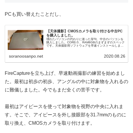
PCも買い替えたことだし、
【天体撮影】CMOSカメラを取り付ける中古PC
を購入しました。
壊れたパソコンの代わりに迷った挙句、中古のパソコンを
購入しました。COREi５、RAM8GBのまずまずのスペック
です。天体撮影用ソフトウェアを早速インストールしまし
たが、若干前回違いPCを再起動が必要だったこと。パソコ
ンによって違いがあるかも。
soranoosanpo.net
2020.08.26
FireCaptureを立ち上げ、早速動画撮影の練習を始めまし
た。最初は初歩の初歩、アングルの中に対象物を入れるの
に難儀しました。今でもまだ全くの苦手です。
最初はアイピースを使って対象物を視野の中央に入れま
す。そこで、アイピースを外し接眼部を31.7mmのものに
取り換え、CMOSカメラを取り付けます。