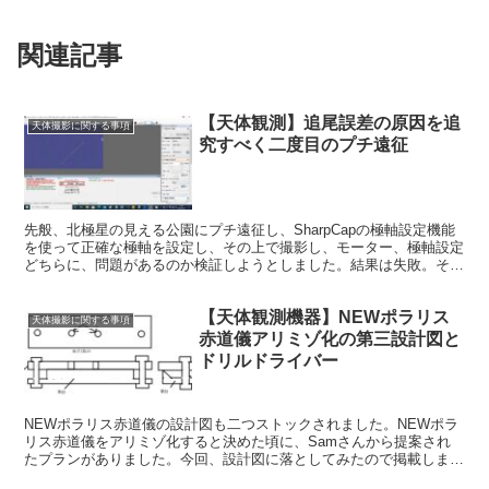
関連記事
【天体観測】追尾誤差の原因を追
天体撮影に関する事項
究すべく二度目のプチ遠征
先般、北極星の見える公園にプチ遠征し、SharpCapの極軸設定機能
を使って正確な極軸を設定し、その上で撮影し、モーター、極軸設定
どちらに、問題があるのか検証しようとしました。結果は失敗。そし
て昨夜、再度プチ遠征し、二度目の検証にチャレンジしました。
【天体観測機器】NEWポラリス
天体撮影に関する事項
赤道儀アリミゾ化の第三設計図と
ドリルドライバー
NEWポラリス赤道儀の設計図も二つストックされました。NEWポラ
リス赤道儀をアリミゾ化すると決めた頃に、Samさんから提案され
たプランがありました。今回、設計図に落としてみたので掲載しま
す。第一、第二設計図とは全く発想が違います。