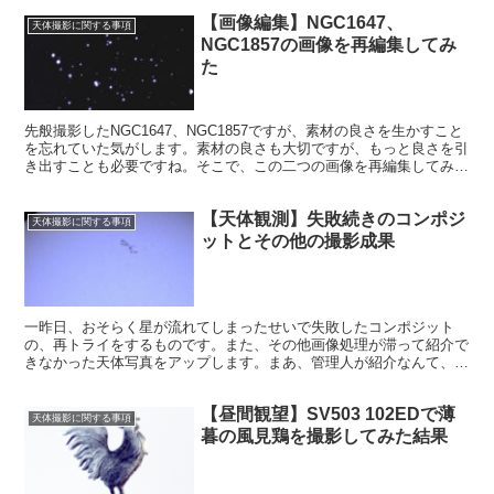
【画像編集】NGC1647、
天体撮影に関する事項
NGC1857の画像を再編集してみ
た
先般撮影したNGC1647、NGC1857ですが、素材の良さを生かすこと
を忘れていた気がします。素材の良さも大切ですが、もっと良さを引
き出すことも必要ですね。そこで、この二つの画像を再編集してみま
した。確かに画像編集は、やはり奥が深いです。
【天体観測】失敗続きのコンポジ
天体撮影に関する事項
ットとその他の撮影成果
一昨日、おそらく星が流れてしまったせいで失敗したコンポジット
の、再トライをするものです。また、その他画像処理が滞って紹介で
きなかった天体写真をアップします。まあ、管理人が紹介なんて、お
こがましいんですけどね。
【昼間観望】SV503 102EDで薄
天体撮影に関する事項
暮の風見鶏を撮影してみた結果