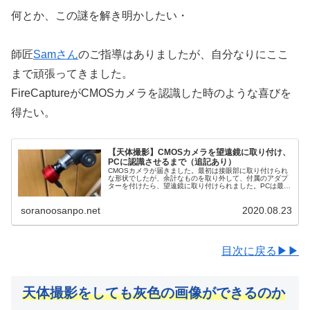
何とか、この謎を解き明かしたい・
師匠
Samさん
のご指導はありましたが、自分なりにここ
まで頑張ってきました。
FireCaptureがCMOSカメラを認識した時のような喜びを
得たい。
【天体撮影】CMOSカメラを望遠鏡に取り付け、
PCに認識させるまで（追記あり）
CMOSカメラが届きました。最初は接眼部に取り付けられ
な形状でしたが、余計なものを取り外して、付属のアダプ
ターを付けたら、望遠鏡に取り付けられました。PCは最初
はカメラを認識しませんでしたが、X86仕様のソフトウェ
アをインストールしたら認識しました。
soranoosanpo.net
2020.08.23
目次に戻る▶▶
天体撮影をしても灰色の画像ができるのか