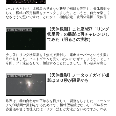
いつものとおり、北極星の見えない状態で極軸を設定し、天体撮影を
して、極軸の設定精度をチェックしました。というと、何だか楽しく
なさそうで堅いですね。とにかく、極軸設定、被写体選択、天体導
入、撮影、炙り出し・作像と、一連のステップを楽しむことにしまし
た。
【天体観測】こと座M57「リング
天体撮影に関する事項
状星雲」の撮影に再チャレンジし
てみた（明るさの実験）
少し前にリング状星雲を主焦点で撮影し、露出オーバーという失敗に
終わりました。ヒストグラムも見ていたのになぜでしょうか。そして
今回、プチ遠征をして、検証することにしました。良い結果が出ると
良いのですが。
【天体撮影】ノータッチガイド撮
天体撮影に関する事項
影は３０秒が限界かも
昨夜は、極軸合わせの正確さを目指して、調整をしました。ノータッ
チで60秒間の撮影をするためです。極軸望遠鏡はないし、35年前の
赤道儀を使う管理人にはドリフト法しか方法がないのですが、昨夜は
苦戦しました。結果はノータッチでは30秒間が限界というものでし