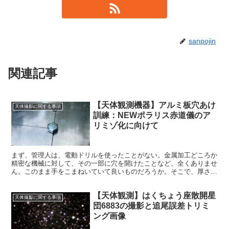
sanpojin
関連記事
【天体観測機器】アルミ板穴あけ
天体撮影に関する事項
訓練：NEWポラリス赤道儀のア
リミゾ化に向けて
まず、管理人は、電動ドリルを使ったことがない。金属加工どころか
精密な機械に対して、その一部に穴を開けたことなど、全くありませ
ん。このまま手をこまねいていて良いものだろうか。そこで、厚さ３
ｍｍのアルミ板に、電動ドリルで穴を開ける訓練をすることにしたの
でした。
【天体観測】はくちょう座散開星
天体撮影に関する事項
団6883の撮影と追尾誤差トリミ
ング画像