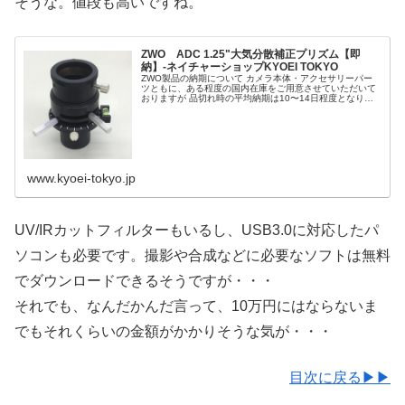
そうな。値段も高いですね。
ZWO ADC 1.25"大気分散補正プリズム【即
納】-ネイチャーショップKYOEI TOKYO
ZWO製品の納期について カメラ本体・アクセサリーパー
ツともに、ある程度の国内在庫をご用意させていただいて
おりますが 品切れ時の平均納期は10〜14日程度となりま
す。（メーカーに在庫が有る場合） 予めご了承いただけま
すようお願い申し上げます...
www.kyoei-tokyo.jp
UV/IRカットフィルターもいるし、USB3.0に対応したパ
ソコンも必要です。撮影や合成などに必要なソフトは無料
でダウンロードできるそうですが・・・
それでも、なんだかんだ言って、10万円にはならないま
でもそれくらいの金額がかかりそうな気が・・・
目次に戻る▶▶