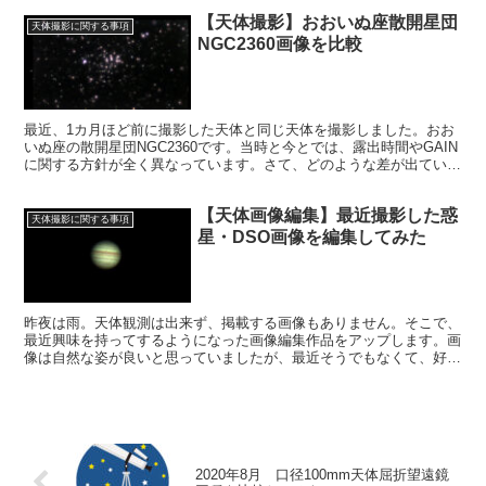
た。
【天体撮影】おおいぬ座散開星団
天体撮影に関する事項
NGC2360画像を比較
最近、1カ月ほど前に撮影した天体と同じ天体を撮影しました。おお
いぬ座の散開星団NGC2360です。当時と今とでは、露出時間やGAIN
に関する方針が全く異なっています。さて、どのような差が出ている
でしょうか。見た目はかなり違います。その背景にあるのは。
【天体画像編集】最近撮影した惑
天体撮影に関する事項
星・DSO画像を編集してみた
昨夜は雨。天体観測は出来ず、掲載する画像もありません。そこで、
最近興味を持ってするようになった画像編集作品をアップします。画
像は自然な姿が良いと思っていましたが、最近そうでもなくて、好み
の色に変えてみても面白いんだと思うようになりました。
2020年8月 口径100mm天体屈折望遠鏡