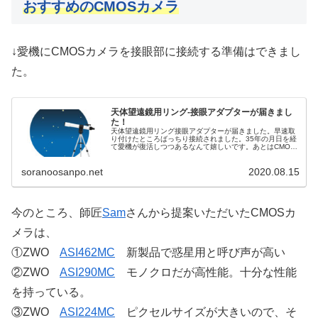
おすすめのCMOSカメラ
↓愛機にCMOSカメラを接眼部に接続する準備はできまし
た。
天体望遠鏡用リング-接眼アダプターが届きまし
た！
天体望遠鏡用リング接眼アダプターが届きました。早速取
り付けたところばっちり接続されました。35年の月日を経
て愛機が復活しつつあるなんて嬉しいです。あとはCMOS
カメラです。これは財政面の問題がありますから、難しい
です。
soranoosanpo.net
2020.08.15
今のところ、師匠
Sam
さんから提案いただいたCMOSカ
メラは、
①ZWO
ASI462MC
新製品で惑星用と呼び声が高い
②ZWO
ASI290MC
モノクロだが高性能。十分な性能
を持っている。
③ZWO
ASI224MC
ピクセルサイズが大きいので、そ