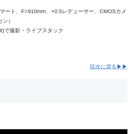
マート、F=910mm、×0.5レデューサー、CMOSカメ
クセン）
 bit)で撮影・ライブスタック
目次に戻る▶▶