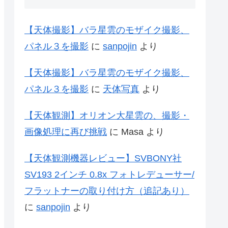
【天体撮影】バラ星雲のモザイク撮影、
パネル３を撮影
に
sanpojin
より
【天体撮影】バラ星雲のモザイク撮影、
パネル３を撮影
に
天体写真
より
【天体観測】オリオン大星雲の、撮影・
画像処理に再び挑戦
に
Masa
より
【天体観測機器レビュー】SVBONY社
SV193 2インチ 0.8x フォトレデューサー/
フラットナーの取り付け方（追記あり）
に
sanpojin
より