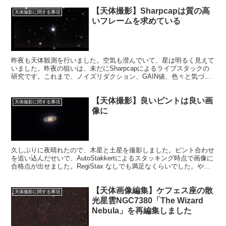
【天体撮影】Sharpcapは質の高
天体撮影に関する事項
いフレームを求めている
昨夜も天体観測を行いました。空気も澄んでいて、星は明るく見えて
いました。昨夜の狙いは、未だにSharpcapによるライブスタックの
研究です。これまで、ノイズリダクション、GAIN値、色々と気づき
がありました。昨夜の撮影でも、気づきがありました。
【天体撮影】良いピントは良い画
天体撮影に関する事項
像に
久しぶりに夜晴れたので、木星と土星を撮影しました。ピント合わせ
を追い込んだせいで、AutoStakkertによるスタッキング時点で画像に
合格点が出せました。RegiStax なしでも満足なくらいでした。やは
りピントはとても大事です。
【天体画像編集】ケフェス座の散
天体撮影に関する事項
光星雲NGC7380「The Wizard
Nebula」を再編集しました