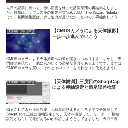
先日の記事に続いて、赤い星雲を伴った散開星団の再編集をしまし
た。対象は、ケフェス座の散光星雲NGC7380「The Wizard Nebula」
です。初回編集版は、少し迫力が足りなかったので、再編集しようと
思いました。今回も、恒星無し画像を使います。
【CMOSカメラによる天体撮影】
天体撮影に関する事項
一歩一歩進んでいこう
CMOSカメラによる天体撮影への道が開きつつあります。しかし、専
門雑誌を読むと、他にもがいくつ必要な器具があるようです。まずは
CMOSカメラを買い、それとそのソフトをそれなりに使えるようにな
ってから、その他器具を考えて、一歩一歩進んでいこうと思います。
【天体観測】三度目のSharpCap
天体撮影に関する事項
による極軸設定と追尾誤差検証
悩まされてきた追尾誤差。北極星の見えるところまでプチ遠征して、
SharpCapで正確に極軸設定して、天体を撮影して、モーター、極軸
設定どちらに問題があるのか検証しようとしてきました。今回三度目
です。極軸設定は成功したものの、撮影に失敗してしまいました。