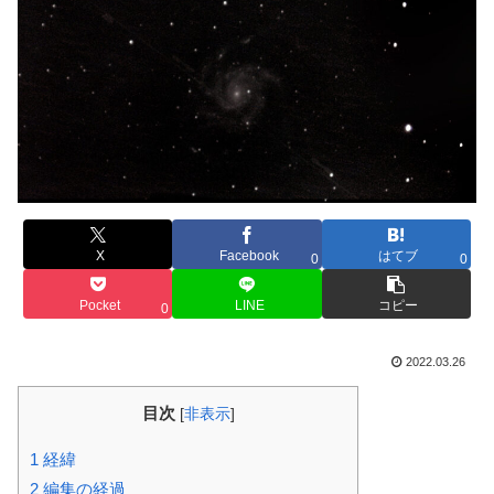
X
Facebook
はてブ
0
0
Pocket
LINE
コピー
0
2022.03.26
目次
[
非表示
]
1
経緯
2
編集の経過