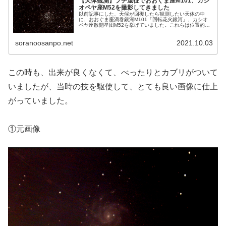
【天体観測】プチ遠征でおおぐま座M101、カシ
オペヤ座M52を撮影してきました
以前記事にした、天候が回復したら観測したい天体の中
に、おおぐま座渦巻銀河M101「回転花火銀河」、カシオ
ペヤ座散開星団M52を挙げていました。これらは位置的に
プチ遠征だから撮影できる天体です。そこで、天気も良く
なったことだし、プチ遠征を実施しました。
soranoosanpo.net
2021.10.03
この時も、出来が良くなくて、べったりとカブリがついて
いましたが、当時の技を駆使して、とても良い画像に仕上
がっていました。
①元画像