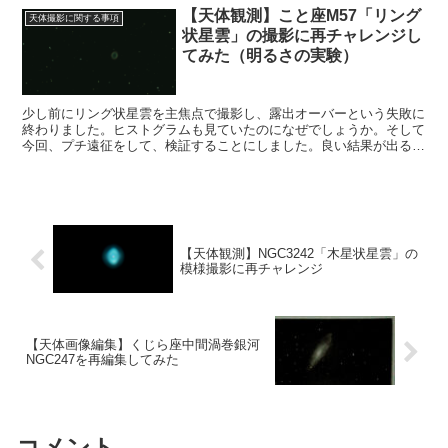
【天体観測】こと座M57「リング
天体撮影に関する事項
状星雲」の撮影に再チャレンジし
てみた（明るさの実験）
少し前にリング状星雲を主焦点で撮影し、露出オーバーという失敗に
終わりました。ヒストグラムも見ていたのになぜでしょうか。そして
今回、プチ遠征をして、検証することにしました。良い結果が出ると
良いのですが。
【天体観測】NGC3242「木星状星雲」の
模様撮影に再チャレンジ
【天体画像編集】くじら座中間渦巻銀河
NGC247を再編集してみた
コメント