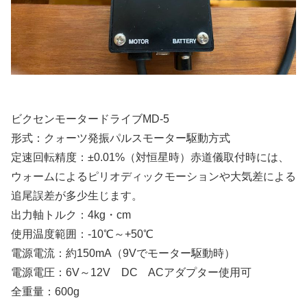
ビクセンモータードライブMD-5
形式：クォーツ発振パルスモーター駆動方式
定速回転精度：±0.01%（対恒星時）赤道儀取付時には、
ウォームによるピリオディックモーションや大気差による
追尾誤差が多少生じます。
出力軸トルク：4kg・cm
使用温度範囲：-10℃～+50℃
電源電流：約150mA（9Vでモーター駆動時）
電源電圧：6V～12V DC ACアダプター使用可
全重量：600g