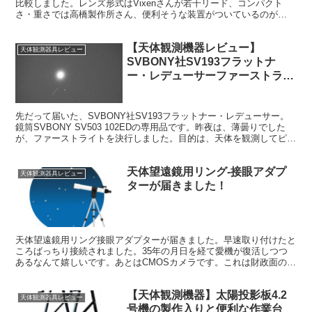
比較しました。レンズ形式はVixenさんが若干リード、コンパクト
さ・重さでは高橋製作所さん、便利そうな装置がついているのが
BLANCAさんです。三社とも捨てがたい良さがありますので、どこが
トップという比較はしません。
【天体観測機器レビュー】
天体観測器具レビュー
SVBONY社SV193フラットナ
ー・レデューサーファーストライ
ト
先だって届いた、SVBONY社SV193フラットナー・レデューサー。
鏡筒SVBONY SV503 102EDの専用品です。昨夜は、薄曇りでした
が、ファーストライトを決行しました。目的は、天体を観測してピン
トが合うか、周辺減光は出ていないかのチェックです。
天体望遠鏡用リング-接眼アダプ
天体観測器具レビュー
ターが届きました！
天体望遠鏡用リング接眼アダプターが届きました。早速取り付けたと
ころばっちり接続されました。35年の月日を経て愛機が復活しつつ
あるなんて嬉しいです。あとはCMOSカメラです。これは財政面の問
題がありますから、難しいです。
【天体観測機器】太陽投影板4.2
天体観測器具レビュー
号機の製作入りと便利な作業台