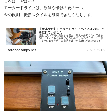
これは、やばい！
モータードライブは、観測や撮影の要の一つ。
今の観測、撮影スタイルを維持できなくなります。
【天体撮影】モータードライブとパソコンのこと
を忘れていました
惑星の天体写真を撮影する場合、最大一分間くらい天体を
視野に止めておく必要があるとのことなので、モータード
ライブは必須です。追尾に遅延がある疑いがあり調べま
す。次はパソコンです。動画を扱いますから高スペックが
求められます。しかし予算が苦しいです。
soranoosanpo.net
2020.08.18