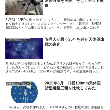
延長方法を実践、そしてテスト撮
影
SV503 102EDを組み上げていくうちに、鏡筒本体の重さである４ｋ
ｇを越えてきました。まずはファインダー、そして延長筒、SV503
102EDはどんどん重くなりました。そこで早速、ak_uchiさんのアイ
ディアを実行させていただきました。
管理人が思う35年を経た天体望遠
天体観測器具レビュー
鏡の進化
管理人が今の愛機ビクセン社Newポラリス80Mを買ってもらった時
は、98,500円でした。今、ビクセン社の最新のカタログを見ると、同
タイプのAP-A80Mfが、129,000円の税別です。今の愛機を買ったの
が35年くらい前ですから、貨幣価値...
2020年8月 口径100mm天体屈
天体観測器具レビュー
折望遠鏡三種を比較してみた
Vixenさん、高橋製作所さん、BLANCAさんのF7程度の屈折望遠鏡を