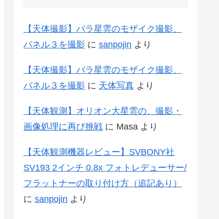
【天体撮影】バラ星雲のモザイク撮影、
パネル３を撮影
に
sanpojin
より
【天体撮影】バラ星雲のモザイク撮影、
パネル３を撮影
に
天体写真
より
【天体観測】オリオン大星雲の、撮影・
画像処理に再び挑戦
に
Masa
より
【天体観測機器レビュー】SVBONY社
SV193 2インチ 0.8x フォトレデューサー/
フラットナーの取り付け方（追記あり）
に
sanpojin
より