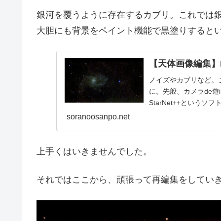
銀河を覆うように存在するカブリ。これでは
大胆にも背景をペイント機能で黒塗りすると
【天体画像編集】N
ノイズやカブリなど。
に。先般、カメラde遊i
StarNet++とい
みました。
soranoosanpo.net
上手くはいきませんでした。
それではここから、頑張って再編集をしてい