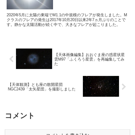
2020年5月に太陽の東端でM1.1の中規模のフレアが発生しました。M
クラスのフレアの発生は2017年10月20日以来2年7ヵ月ぶりのことで
す。静かな太陽活動が続く中で、大きなフレアが起こりました。
【天体画像編集】おおぐま座の惑星状星
雲M97「ふくろう星雲」を再編集してみ
た
【天体観測】とも座の散開星団
NGC2439「太矢星団」を撮影しました
コメント