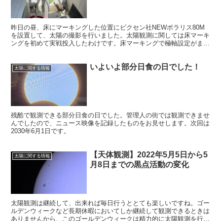
昨日の昼、床にマーキングした位置にビクセン社NEWポラリス80M
を設置して、太陽の撮影を行いました。太陽観測に関しては床マーキ
ングを初めて実戦投入したわけです。床マーキングで極軸設定がまず
まず再現され、撮影はうまくいきました。いくつかの問題点を除い
て。
いよいよ部分日食の日でした！
太陽に関する情報
残酷で観測できる部分日食の日でした。管理人の街では観測できませ
んでしたので、ニュース映像を記録したものをお見せします。次回は
2030年6月1日です。
【天体観測】2022年5月5日から5
太陽に関する情報
月8日までの黒点活動の変化
太陽観測は継続して、出来れば毎日行うととても楽しいですね。ゴー
ルデンウィークなど長期休暇においてしか継続して観測できるときは
ありませんから、このゴールデンウィークは精力的に太陽観測を行い