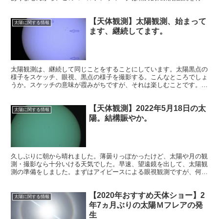
ました。黒点は消失したものあり、新たに登場したものありでした。
【天体観測】太陽観測、始まって
太陽に関する情報
ます、継続してます。
太陽観測は、継続して同じことをすることにしています。太陽黒点の
様子をスケッチ、眼視、黒点の様子を撮影する。こんなところでしょ
うか。スケッチの意味が霞みがちですが、それは楽しむことです。管
理人のする天体観測の作業は全て楽しむことのできる趣味です。
【天体観測】2022年5月18日の太
太陽に関する情報
陽。結構賑やか。
久しぶりに朝から晴れました。薄曇りっぽかったけど、太陽や月の観
測・撮影なら十分いける天気でした。早速、望遠鏡を出して、太陽観
測の準備をしました。まずはアイピースによる眼視観測ですが、何
と、結構賑やかではないですか！これは撮影のし甲斐がありますね。
【2020年おすすめ天体ショー】2
太陽に関する情報
年7ヵ月ぶりの太陽Ｍフレアの発
生