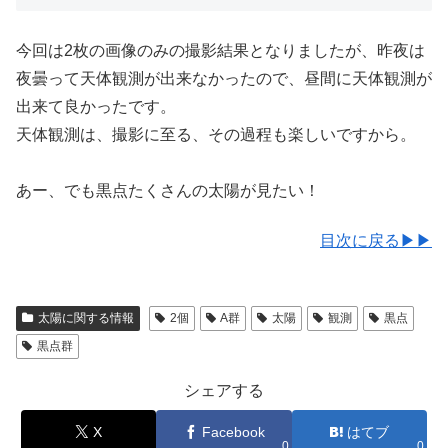
今回は2枚の画像のみの撮影結果となりましたが、昨夜は
夜曇って天体観測が出来なかったので、昼間に天体観測が
出来て良かったです。
天体観測は、撮影に至る、その過程も楽しいですから。
あー、でも黒点たくさんの太陽が見たい！
目次に戻る▶▶
太陽に関する情報
2個
A群
太陽
観測
黒点
黒点群
シェアする
X
Facebook
はてブ
0
0