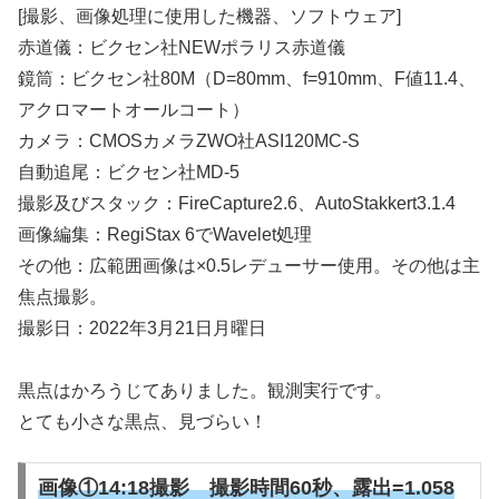
[撮影、画像処理に使用した機器、ソフトウェア]
赤道儀：ビクセン社NEWポラリス赤道儀
鏡筒：ビクセン社80M（D=80mm、f=910mm、F値11.4、
アクロマートオールコート）
カメラ：CMOSカメラZWO社ASI120MC-S
自動追尾：ビクセン社MD-5
撮影及びスタック：FireCapture2.6、AutoStakkert3.1.4
画像編集：RegiStax 6でWavelet処理
その他：広範囲画像は×0.5レデューサー使用。その他は主
焦点撮影。
撮影日：2022年3月21日月曜日
黒点はかろうじてありました。観測実行です。
とても小さな黒点、見づらい！
画像①14:18撮影
撮影時間60秒、露出=1.058