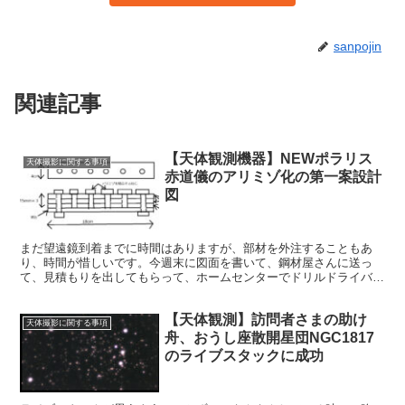
sanpojin
関連記事
【天体観測機器】NEWポラリス
天体撮影に関する事項
赤道儀のアリミゾ化の第一案設計
図
まだ望遠鏡到着までに時間はありますが、部材を外注することもあ
り、時間が惜しいです。今週末に図面を書いて、鋼材屋さんに送っ
て、見積もりを出してもらって、ホームセンターでドリルドライバー
を入手しようと思います。そしてアリミゾの設計図も考えます。忙し
い週末です。
【天体観測】訪問者さまの助け
天体撮影に関する事項
舟、おうし座散開星団NGC1817
のライブスタックに成功