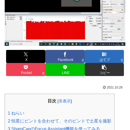
X
Facebook
はてブ
0
0
Pocket
LINE
コピー
0
2021.10.29
目次
[
非表示
]
1
ねらい
2
恒星にピントを合わせて、そのピントで土星を撮影
3
SharpCapのFocus Assistant機能を使ってみる