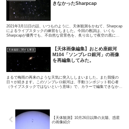
きなかったSharpcap
2021年3月11日の話、いつものように、天体観測をかねて、Sharpcap
によるライブスタックの練習をしました。今回の教訓は、いくら
Sharpcapが優秀でも、不自然な背景色を、炙り出しで夜空の黒に変
えることはできない、限界がある、ということでした。
【天体画像編集】おとめ座銀河
天体撮影に関する事項
M104「ソンブレロ銀河」の画像
を再編集してみた。
まるで梅雨の再来のような天気に突入ししまいました。また我慢の
日々が続きます。このソンブレロ銀河は、手動コンポジット初心者
（ライブスタックではないという意味）で、カラーで編集できなかっ
た時期のもので、スキルの向上を反映させて、どうなるか試そうとい
うものです。
【天体観測】10月26日以降の太陽、惑星
の画像紹介