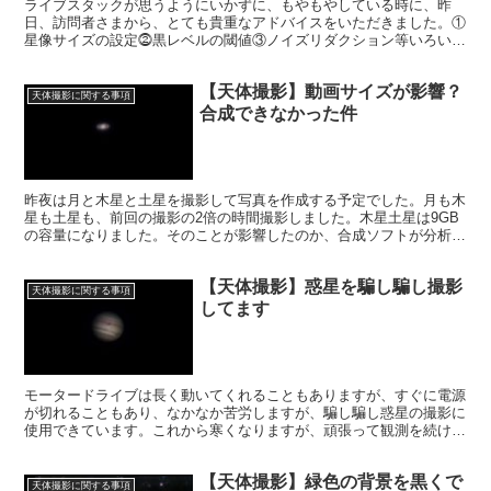
ライブスタックが思うようにいかずに、もやもやしている時に、昨
日、訪問者さまから、とても貴重なアドバイスをいただきました。①
星像サイズの設定⓶黒レベルの閾値③ノイズリダクション等いろいろ
触ってみてトライアンドエラーすること。もっと試行錯誤しなけれ
ば。
【天体撮影】動画サイズが影響？
天体撮影に関する事項
合成できなかった件
昨夜は月と木星と土星を撮影して写真を作成する予定でした。月も木
星も土星も、前回の撮影の2倍の時間撮影しました。木星土星は9GB
の容量になりました。そのことが影響したのか、合成ソフトが分析を
終えると、そこで止まってしまう事態になりました。
【天体撮影】惑星を騙し騙し撮影
天体撮影に関する事項
してます
モータードライブは長く動いてくれることもありますが、すぐに電源
が切れることもあり、なかなか苦労しますが、騙し騙し惑星の撮影に
使用できています。これから寒くなりますが、頑張って観測を続け
て、今回の火星の最接近の記録を取って、いつか並べてみたいです。
【天体撮影】緑色の背景を黒くで
天体撮影に関する事項