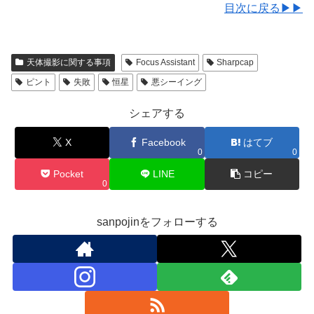
目次に戻る▶▶
天体撮影に関する事項
Focus Assistant
Sharpcap
ピント
失敗
恒星
悪シーイング
シェアする
X
Facebook
はてブ
0
0
Pocket
LINE
コピー
0
sanpojinをフォローする