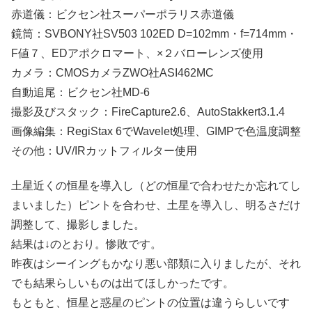
赤道儀：ビクセン社スーパーポラリス赤道儀
鏡筒：SVBONY社SV503 102ED D=102mm・f=714mm・
F値７、EDアポクロマート、×２バローレンズ使用
カメラ：CMOSカメラZWO社ASI462MC
自動追尾：ビクセン社MD-6
撮影及びスタック：FireCapture2.6、AutoStakkert3.1.4
画像編集：RegiStax 6でWavelet処理、GIMPで色温度調整
その他：UV/IRカットフィルター使用
土星近くの恒星を導入し（どの恒星で合わせたか忘れてし
まいました）ピントを合わせ、土星を導入し、明るさだけ
調整して、撮影しました。
結果は↓のとおり。惨敗です。
昨夜はシーイングもかなり悪い部類に入りましたが、それ
でも結果らしいものは出てほしかったです。
もともと、恒星と惑星のピントの位置は違うらしいです