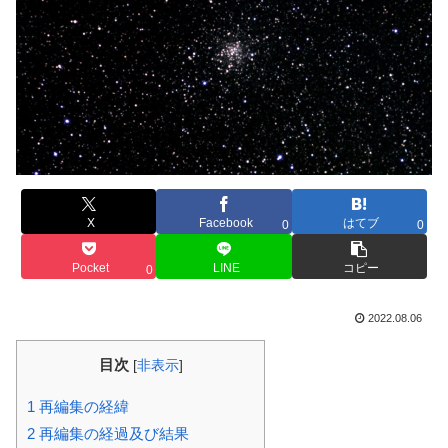
X
Facebook
はてブ
0
0
Pocket
LINE
コピー
0
2022.08.06
目次
[
非表示
]
1
再編集の経緯
2
再編集の経過及び結果