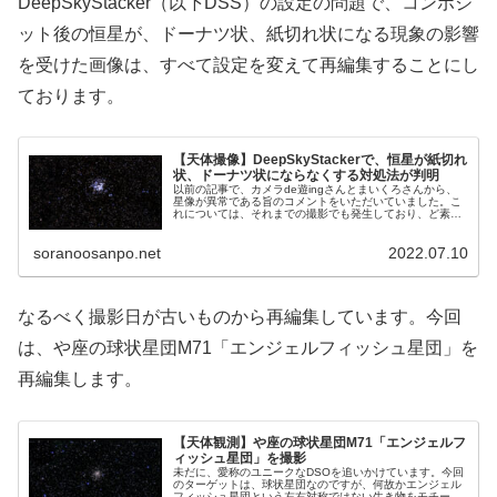
DeepSkyStacker（以下DSS）の設定の問題で、コンポジ
ット後の恒星が、ドーナツ状、紙切れ状になる現象の影響
を受けた画像は、すべて設定を変えて再編集することにし
ております。
【天体撮像】DeepSkyStackerで、恒星が紙切れ
状、ドーナツ状にならなくする対処法が判明
以前の記事で、カメラde遊ingさんとまいくろさんから、
星像が異常である旨のコメントをいただいていました。こ
れについては、それまでの撮影でも発生しており、ど素人
の管理人ですら気が付いておりました。管理人は、同じ悩
みを解決した方のwebサイトを探しました。
soranoosanpo.net
2022.07.10
なるべく撮影日が古いものから再編集しています。今回
は、や座の球状星団M71「エンジェルフィッシュ星団」を
再編集します。
【天体観測】や座の球状星団M71「エンジェルフ
ィッシュ星団」を撮影
未だに、愛称のユニークなDSOを追いかけています。今回
のターゲットは、球状星団なのですが、何故かエンジェル
フィッシュ星団という左右対称ではない生き物をモチーフ