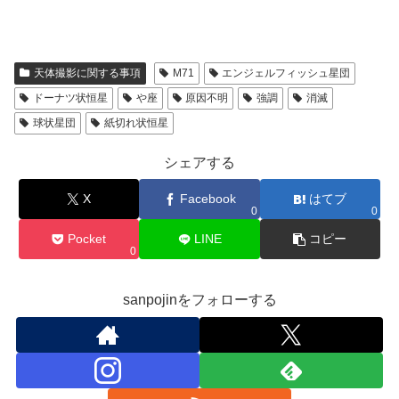
天体撮影に関する事項
M71
エンジェルフィッシュ星団
ドーナツ状恒星
や座
原因不明
強調
消滅
球状星団
紙切れ状恒星
シェアする
X
Facebook
はてブ
0
0
Pocket
LINE
コピー
0
sanpojinをフォローする