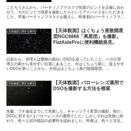
こたろうさんから、バーティノフマスクで恒星のピントを正確に合わ
せて、そのピントで惑星を撮影したらというアドバイスをいただきま
した。早速バーティノフマスクを購入し、昨夜初のバーティノフマス
クのピント合わせを行いました。そのピントで惑星を撮影してみた結
果です。
【天体観測】はくちょう座散開星
天体撮影に関する事項
団NGC6866「凧星団」を撮影。
FlatAideProに便利機能発見。
以前から、管理人は愛称の面白いDSOを追っていたこと、ベガが管
理人の家から見やすい位置にあること、今はくちょう座に、捉えやす
いDSOが多いことから、今回ははくちょう座の散開星団、
NGC6866「凧星団」を選びました。
【天体観測】バローレンズ適用で
天体撮影に関する事項
DSOを撮影する方法を模索
先般、プチ遠征までして失敗した、キャッツアイ星雲の撮影。初の、
DSOに対する×２バローレンズの適用でした。しかしそれは失敗に終
わり、色々と試行錯誤の必要性を認めました。昨夜は、色々と方法を
考えて、実験をしてみました。