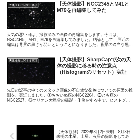
【天体撮影】NGC2345とM41と
天体撮影に関する事項
M79を再編集してみた
天気の悪い日は、撮影済みの画像の再編集をします。今回は、
NGC2345、M41、M79を再編集してみました。結論として、最近の
編集は背景の黒さが弱いということになりました。背景の適当な黒差
は被写体を映えさせます。早く天気が良くなってほしいです。試して
みたい。
【天体撮影】SharpCapで次の天
天体撮影に関する事項
体の撮影に移る時の注意点
（Histogramのリセット）実証
先日の記事の中でのスタック画像の不自然な発色についての原因の推
測を、実証しました。①おおいぬ座のNGC2204、⓶とも座の
NGC2527、③オリオン大星雲の撮影・作像をする中で、ヒストグラ
ムのリセットボタン押し忘れという、間抜けな原因を実証します。
【天体観測】2022年8月2日未明、8月3日
未明の木星、土星、火星の撮影をしてみ