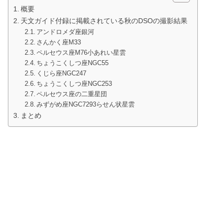
概要
天文ガイド付録に掲載されている秋のDSOの撮影結果
アンドロメダ座銀河
さんかく座M33
ペルセウス座M76小あれい星雲
ちょうこくしつ座NGC55
くじら座NGC247
ちょうこくしつ座NGC253
ペルセウス座の二重星団
みずがめ座NGC7293らせん状星雲
まとめ