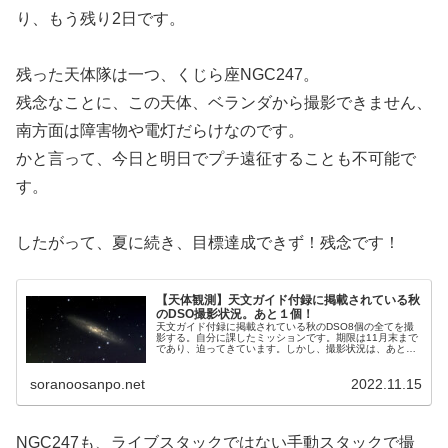
り、もう残り2日です。
残った天体隊は一つ、くじら座NGC247。
残念なことに、この天体、ベランダから撮影できません、
南方面は障害物や電灯だらけなのです。
かと言って、今日と明日でプチ遠征することも不可能で
す。
したがって、夏に続き、目標達成できず！残念です！
【天体観測】天文ガイド付録に掲載されている秋
のDSO撮影状況。あと１個！
天文ガイド付録に掲載されている秋のDSO8個の全てを撮
影する。自分に課したミッションです。期限は11月末まで
であり、迫ってきています。しかし、撮影状況は、あと
DSO1個を残すのみになっており、もう一息で、ミッショ
ンコンプリートです。
soranoosanpo.net
2022.11.15
NGC247も、ライブスタックではない手動スタックで撮