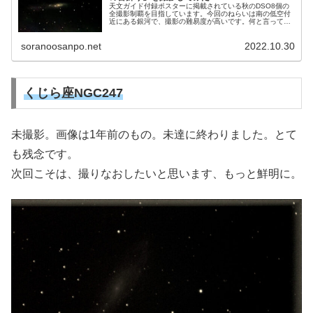
天文ガイド付録ポスターに掲載されている秋のDSO8個の
全撮影制覇を目指しています。今回のねらいは南の低空付
近にある銀河で、撮影の難易度が高いです。何と言っても
淡いです。「真珠の首飾り」の愛称を持っていますが、な
かなか美しい首飾りになりません。
soranoosanpo.net
2022.10.30
くじら座NGC247
未撮影。画像は1年前のもの。未達に終わりました。とて
も残念です。
次回こそは、撮りなおしたいと思います、もっと鮮明に。