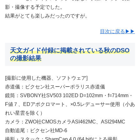
影・撮像する予定でした。
結果がとても楽しみだったのですが。
目次に戻る▶▶
天文ガイド付録に掲載されている秋のDSO
の撮影結果
[撮影に使用した機器、ソフトウェア]
赤道儀：ビクセン社スーパーポラリス赤道儀
鏡筒：SVBONY社SV503 102ED D=102mm・f=714mm・
F値７、EDアポクロマート、×0.5レデューサー使用（小あ
れい星雲を除く）
カメラ：ZWO社CMOSカメラASI462MC、ASI294MC
自動追尾：ビクセン社MD-6
撮影・スタック：SharpCap 4.0 (64 bit)による撮影、