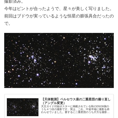
撮影済み。
今年はピントが合ったようで、星々が美しく写りました。
前回はブドウが実っているような恒星の膨張具合だったの
で。
【天体観測】ペルセウス座の二重星団の撮り直し
（アングル変更）
天文ガイド付録ポスターに掲載されている秋のDSO8個の
うち４つ目の撮影です。実は、これ、中途半端に撮影を終
わらせていました。要するに二重星団のうち片方を撮影し
て終わりにしたのです。しかし、どうしても気持ちがすっ
きりしません。