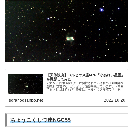
【天体観測】ペルセウス座M76「小あれい星雲」
を撮影してみた
天文ガイド付録ポスターに掲載されている秋のDSO8個の
全撮影に向けて、がしがしと撮影を続けています。（今回
でまだ３つ目ですが）昨夜は、ペルセウス座M76「小あれ
い星雲」を撮影してみました。小あれい星雲はかなり小さ
く、今回は、主焦点による撮影を試みました。
soranoosanpo.net
2022.10.20
ちょうこくしつ座NGC55