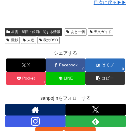
目次に戻る▶▶
星雲・星団・銀河に関する情報
あと一個
天文ガイド
撮影
未達
秋のDSO
シェアする
X
Facebook
はてブ
0
0
Pocket
LINE
コピー
0
sanpojinをフォローする