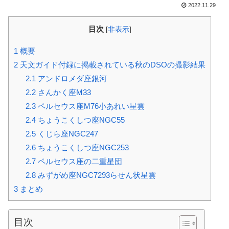
2022.11.29
目次
[
非表示
]
1
概要
2
天文ガイド付録に掲載されている秋のDSOの撮影結果
2.1
アンドロメダ座銀河
2.2
さんかく座M33
2.3
ペルセウス座M76小あれい星雲
2.4
ちょうこくしつ座NGC55
2.5
くじら座NGC247
2.6
ちょうこくしつ座NGC253
2.7
ペルセウス座の二重星団
2.8
みずがめ座NGC7293らせん状星雲
3
まとめ
目次