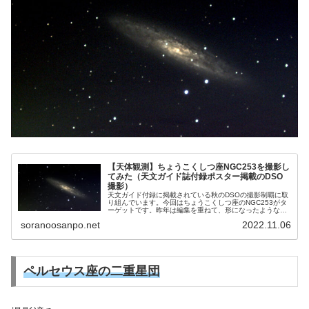
【天体観測】ちょうこくしつ座NGC253を撮影し
てみた（天文ガイド誌付録ポスター掲載のDSO
撮影）
天文ガイド付録に掲載されている秋のDSOの撮影制覇に取
り組んでいます。今回はちょうこくしつ座のNGC253がタ
ーゲットです。昨年は編集を重ねて、形になったようなも
の。そこでやってきた機会（ちょうこくしつ座は自宅から
soranoosanpo.net
2022.11.06
は見えない）、NGC253にチャレンジです。
ペルセウス座の二重星団