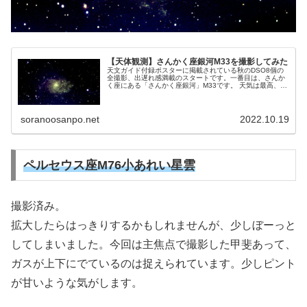
【天体観測】さんかく座銀河M33を撮影してみた
天文ガイド付録ポスターに掲載されている秋のDSO8個の
全撮影、出遅れ感満載のスタートです。一番目は、さんか
く座にある「さんかく座銀河」M33です。 天気は最高、雲
一つありません。 ところが途中で雲に覆われ、中断せざる
を得なくなりました。
soranoosanpo.net
2022.10.19
ペルセウス座M76小あれい星雲
撮影済み。
拡大したらはっきりするかもしれませんが、少しぼーっと
してしまいました。今回は主焦点で撮影した甲斐あって、
ガスが上下にでているのは捉えられています。少しピント
が甘いような気がします。