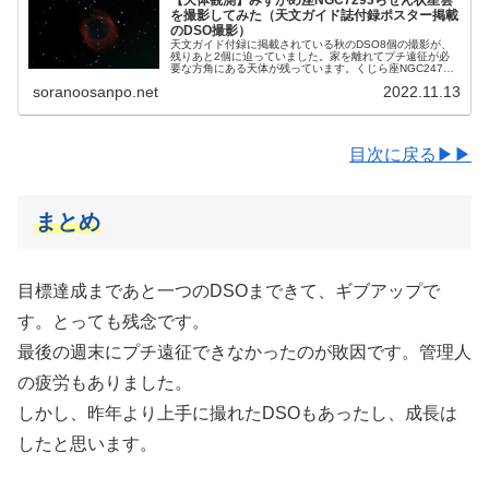
を撮影してみた（天文ガイド誌付録ポスター掲載
のDSO撮影）
天文ガイド付録に掲載されている秋のDSO8個の撮影が、
残りあと2個に迫っていました。家を離れてプチ遠征が必
要な方角にある天体が残っています。くじら座NGC247
と、みずがめ座NGC7293らせん状星雲です。今回はらせ
soranoosanpo.net
2022.11.13
ん状星雲を撮影することにしました。
目次に戻る▶▶
まとめ
目標達成まであと一つのDSOまできて、ギブアップで
す。とっても残念です。
最後の週末にプチ遠征できなかったのが敗因です。管理人
の疲労もありました。
しかし、昨年より上手に撮れたDSOもあったし、成長は
したと思います。