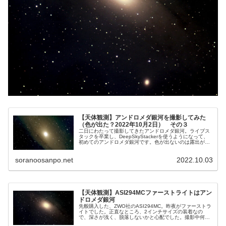
【天体観測】アンドロメダ銀河を撮影してみた
（色が出た？2022年10月2日） その３
二日にわたって撮影してきたアンドロメダ銀河。ライブス
タックを卒業し、DeepSkyStackerを使うようになって、
初めてのアンドロメダ銀河です。色が出ないのは露出が短
いのではないかとの訪問者さまのアドバイスをいただき、
思い切って露出を長くしました。
soranoosanpo.net
2022.10.03
【天体観測】ASI294MCファーストライトはアン
ドロメダ銀河
先般購入した、ZWO社のASI294MC。昨夜がファーストラ
イトでした。正直なところ、2インチサイズの装着なの
で、深さが浅く、脱落しないかと心配でした。撮影中何度
もねじを締めました。目標天体はアンドロメダ銀河としま