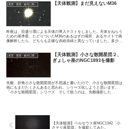
【天体観測】まだ見えないM36
星雲・星団・銀河に関する情報
昨夜は、目盛り環による天体の導入テストをしました。天体をねらう
ための基準星、たどりついたM36のあるはずの場所、あるサイトで画
像解析したら、どちらも正確な赤経赤緯と異なっていました。多少ず
れていても、ファインダーに収まればよいのですが・・・
【天体観測】小さな散開星団２、
星雲・星団・銀河に関する情報
ぎょしゃ座のNGC1893を撮影
先般、折角小さな散開星団が不思議と書いたので、小さな散開星団は
他にもまだたくさんあると思われ、シリーズ化しようと思います。
「小さな散開星団」シリーズ そして狙うのは、先般撮影した
NGC1778の近く、ぎょしゃ座の中にある散開星団のNGC1893です。
【天体観測】ペルセウス座NGC1342「小
さそり座星団」を撮影してみた。