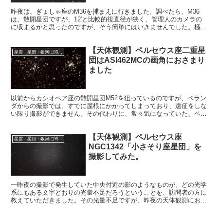
昨夜は、ぎょしゃ座のM36を捕まえに行きました。調べたら、M36
は、散開星団ですが、12′と比較的視直径が狭く、管理人のカメラの
に収まるかと思ったのですが、そう簡単にはいきませんでした。極軸
はじめ、色々精度を上げていかなければ。
【天体観測】ペルセウス座二重星
星雲・星団・銀河に関する情報
団はASI462MCの画角におさまり
ました
以前からカシオペア座の散開星団M52を狙っているのですが、ベラン
ダからの撮影では、すでに屋根にかかってしまっており、遠征をしな
い限り撮影ができません。その代わりに、常々気になっていた、ペル
セウス座の散開星団の「二重星団」の撮影にチャレンジしました。
【天体観測】ペルセウス座
星雲・星団・銀河に関する情報
NGC1342「小さそり座星団」を
撮影してみた。
一昨夜の撮影で発生していた中央付近の影のようなものが、どの光学
系にもある文字どおりの光量不足だろうということを、訪問者の方に
教えていただきました。その光量不足ですが、昨夜の天体観測におい
ても発生しました。二日連続で発生したことになります。