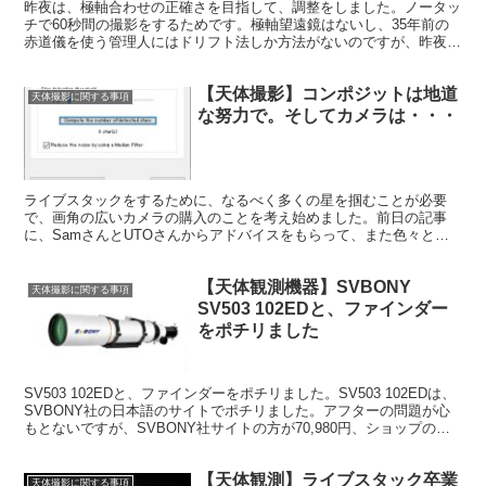
昨夜は、極軸合わせの正確さを目指して、調整をしました。ノータッ
チで60秒間の撮影をするためです。極軸望遠鏡はないし、35年前の
赤道儀を使う管理人にはドリフト法しか方法がないのですが、昨夜は
苦戦しました。結果はノータッチでは30秒間が限界というものでし
た。
【天体撮影】コンポジットは地道
天体撮影に関する事項
な努力で。そしてカメラは・・・
ライブスタックをするために、なるべく多くの星を掴むことが必要
で、画角の広いカメラの購入のことを考え始めました。前日の記事
に、SamさんとUTOさんからアドバイスをもらって、また色々と勉
強、気づきがありました。その結果、意外なことが起こりました。
【天体観測機器】SVBONY
天体撮影に関する事項
SV503 102EDと、ファインダー
をポチリました
SV503 102EDと、ファインダーをポチリました。SV503 102EDは、
SVBONY社の日本語のサイトでポチリました。アフターの問題が心
もとないですが、SVBONY社サイトの方が70,980円、ショップの方
が79,480円と、少し安かったんですよ。
【天体観測】ライブスタック卒業
天体撮影に関する事項