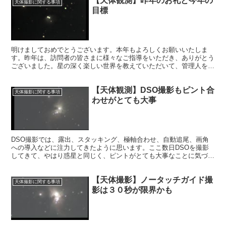
【天体観測】昨年のお礼と今年の
天体撮影に関する事項
目標
明けましておめでとうございます。本年もよろしくお願いいたしま
す。昨年は、訪問者の皆さまに様々なご指導をいただき、ありがとう
ございました。星の深く楽しい世界を教えていただいて、管理人を幸
せにしてくれた訪問者の皆さまに感謝いたします。
【天体観測】DSO撮影もピント合
天体撮影に関する事項
わせがとても大事
DSO撮影では、露出、スタッキング、極軸合わせ、自動追尾、画角
への導入などに注力してきたように思います。ここ数日DSOを撮影
してきて、やはり惑星と同じく、ピントがとても大事なことに気づき
ました。ピントが合っていなければ、何がうまくいっても台無しで
す。
【天体撮影】ノータッチガイド撮
天体撮影に関する事項
影は３０秒が限界かも