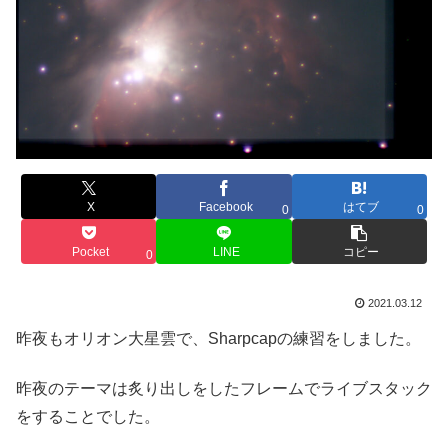
X
Facebook
はてブ
0
0
Pocket
LINE
コピー
0
2021.03.12
昨夜もオリオン大星雲で、Sharpcapの練習をしました。
昨夜のテーマは炙り出しをしたフレームでライブスタック
をすることでした。