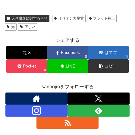
天体撮影に関する事項
オリオン大星雲
フラット補正
光
正しい
シェアする
X
Facebook
はてブ
0
0
Pocket
LINE
コピー
0
sanpojinをフォローする