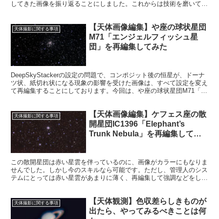
してきた画像を振り返ることにしました。これからは技術を磨いて星
雲・星団にも手を出そうと思っています。レデューサーが欲しいで
す。
【天体画像編集】や座の球状星団
天体撮影に関する事項
M71「エンジェルフィッシュ星
団」を再編集してみた
DeepSkyStackerの設定の問題で、コンポジット後の恒星が、ドーナ
ツ状、紙切れ状になる現象の影響を受けた画像は、すべて設定を変え
て再編集することにしております。今回は、や座の球状星団M71「エ
ンジェルフィッシュ星団」を再編集します。
【天体画像編集】ケフェス座の散
天体撮影に関する事項
開星団IC1396「Elephant’s
Trunk Nebula」を再編集してみ
た
この散開星団は赤い星雲を伴っているのに、画像がカラーにもなりま
せんでした。しかし今のスキルなら可能です。ただし、管理人のシス
テムにとっては赤い星雲があまりに薄く、再編集して強調などをして
も、ノイズが増えるだけだったりします。今回は、その回避に注力し
ました。
【天体観測】色収差らしきものが
天体撮影に関する事項
出たら、やってみるべきことは何