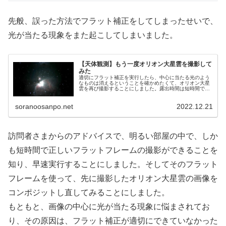
先般、誤った方法でフラット補正をしてしまったせいで、
光が当たる現象をまた起こしてしまいました。
【天体観測】もう一度オリオン大星雲を撮影して
みた
適切にフラット補正を実行したら、中心に当たる光のよう
なものは消えるということを確かめたくて、オリオン大星
雲を再び撮影することにしました。露出時間は短時間で、
フラット補正も短時間で済ませました。結果としては、当
たる光は強調によって強化されてしまいました。
soranoosanpo.net
2022.12.21
訪問者さまからのアドバイスで、明るい部屋の中で、しか
も短時間で正しいフラットフレームの撮影ができることを
知り、早速実行することにしました。そしてそのフラット
フレームを使って、先に撮影したオリオン大星雲の画像を
コンポジットし直してみることにしました。
もともと、画像の中心に光が当たる現象に悩まされてお
り、その原因は、フラット補正が適切にできていなかった