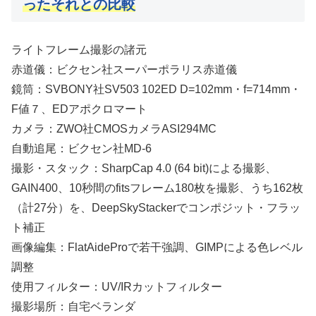
ったそれとの比較
ライトフレーム撮影の諸元
赤道儀：ビクセン社スーパーポラリス赤道儀
鏡筒：SVBONY社SV503 102ED D=102mm・f=714mm・
F値７、EDアポクロマート
カメラ：ZWO社CMOSカメラASI294MC
自動追尾：ビクセン社MD-6
撮影・スタック：SharpCap 4.0 (64 bit)による撮影、
GAIN400、10秒間のfitsフレーム180枚を撮影、うち162枚
（計27分）を、DeepSkyStackerでコンポジット・フラッ
ト補正
画像編集：FlatAideProで若干強調、GIMPによる色レベル
調整
使用フィルター：UV/IRカットフィルター
撮影場所：自宅ベランダ