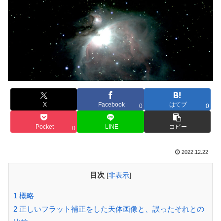
X
Facebook
はてブ
0
0
Pocket
LINE
コピー
0
2022.12.22
目次
[
非表示
]
1
概略
2
正しいフラット補正をした天体画像と、誤ったそれとの