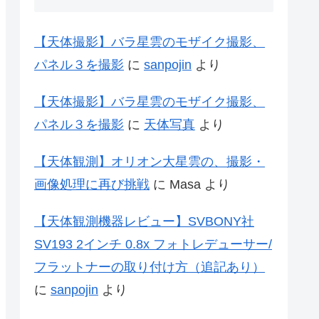
【天体撮影】バラ星雲のモザイク撮影、
パネル３を撮影
に
sanpojin
より
【天体撮影】バラ星雲のモザイク撮影、
パネル３を撮影
に
天体写真
より
【天体観測】オリオン大星雲の、撮影・
画像処理に再び挑戦
に
Masa
より
【天体観測機器レビュー】SVBONY社
SV193 2インチ 0.8x フォトレデューサー/
フラットナーの取り付け方（追記あり）
に
sanpojin
より