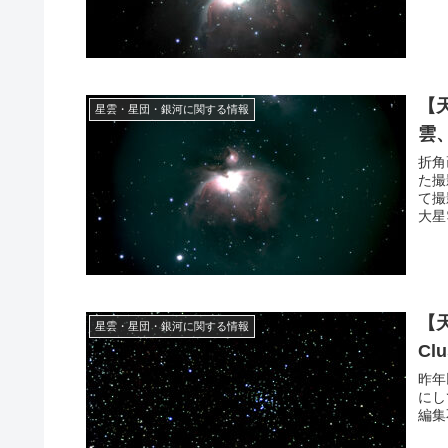
【
星雲・星団・銀河に関する情報
雲
折角
た撮
て撮
大星
【
星雲・星団・銀河に関する情報
Cl
昨年
にし
編集