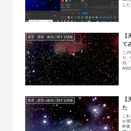
した
【
星雲・星団・銀河に関する情報
て
この
り。
31
AS
た。
【
星雲・星団・銀河に関する情報
た
これ
か実
昨夜