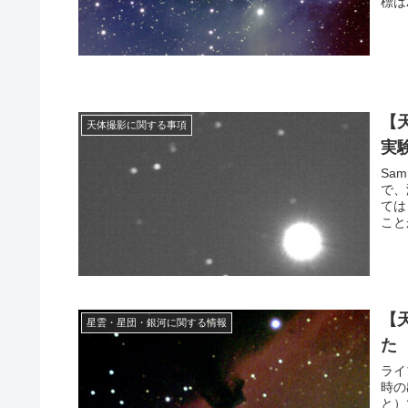
標は
【
天体撮影に関する事項
実
Sa
で、
ては
こと
【
星雲・星団・銀河に関する情報
た
ライ
時の
と）