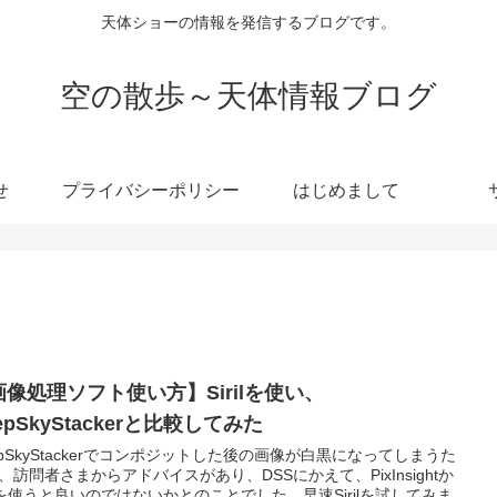
天体ショーの情報を発信するブログです。
空の散歩～天体情報ブログ
せ
プライバシーポリシー
はじめまして
画像処理ソフト使い方】Sirilを使い、
epSkyStackerと比較してみた
epSkyStackerでコンポジットした後の画像が白黒になってしまうた
、訪問者さまからアドバイスがあり、DSSにかえて、PixInsightか
rilを使うと良いのではないかとのことでした。早速Sirilを試してみま