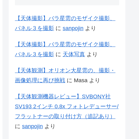
【天体撮影】バラ星雲のモザイク撮影、
パネル３を撮影
に
sanpojin
より
【天体撮影】バラ星雲のモザイク撮影、
パネル３を撮影
に
天体写真
より
【天体観測】オリオン大星雲の、撮影・
画像処理に再び挑戦
に
Masa
より
【天体観測機器レビュー】SVBONY社
SV193 2インチ 0.8x フォトレデューサー/
フラットナーの取り付け方（追記あり）
に
sanpojin
より