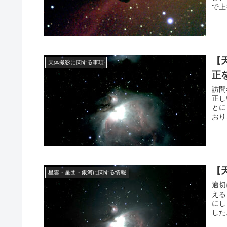
で上
【
天体撮影に関する事項
正
訪問
正し
とに
おり
た。
【
星雲・星団・銀河に関する情報
適切
える
にし
した
た。