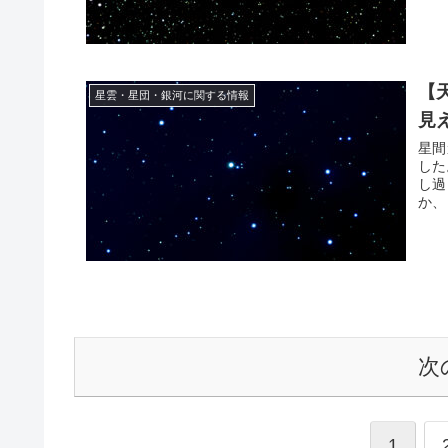
【
星雲・星団・銀河に関する情報
見
星間
した
し過
か、
次
1