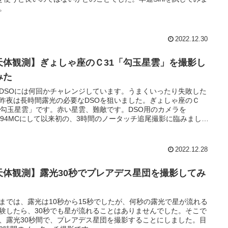
。
2022.12.30
天体観測】ぎょしゃ座のＣ31「勾玉星雲」を撮影し
みた
DSOには何回かチャレンジしています。うまくいったり失敗した
昨夜は長時間露光の必要なDSOを狙いました。ぎょしゃ座のＣ
「勾玉星雲」です。赤い星雲、難敵です。DSO用のカメラを
I294MCにして以来初の、3時間のノータッチ追尾撮影に臨みまし
2022.12.28
天体観測】露光30秒でプレアデス星団を撮影してみ
までは、露光は10秒から15秒でしたが、何秒の露光で星が流れる
験したら、30秒でも星が流れることはありませんでした。そこで
、露光30秒間で、プレアデス星団を撮影することにしました。目