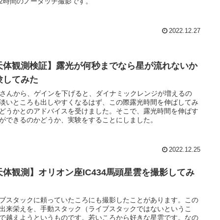
2時間のノータッチ撮影です。
2022.12.27
天体観測検証】露光が何秒までなら星が流れないか
験してみた
mさんから、ゲインを下げると、ダイナミックレンジが増えるの
淡いところも出しやすくなるはず、この際露光時間を伸ばしてみ
どうかとのアドバイスを受けました。そこで、露光時間を伸ばす
ができるのかどうか、実験をすることにしました。
2022.12.25
天体観測】オリオン座IC434馬頭星雲を撮影してみ
ブスタックに頼っていたころにも撮影したことがあります。この
出来栄えを、手動スタック（ライブスタックではないというこ
で越えようというものです。若いころから好きな星雲です。なの