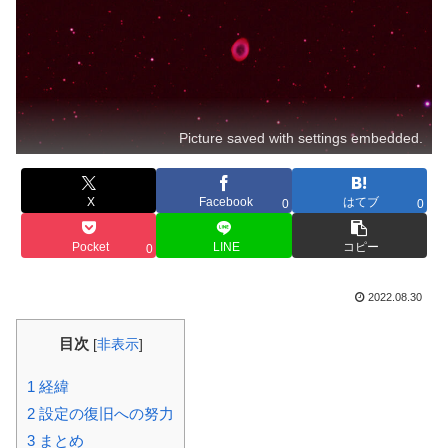
Picture saved with settings embedded.
X
Facebook
はてブ
0
0
Pocket
LINE
コピー
0
2022.08.30
目次
[
非表示
]
1
経緯
2
設定の復旧への努力
3
まとめ