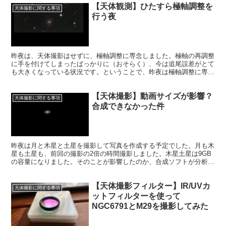
【天体観測】ひたすら極軸調整を
天体撮影に関する事項
行う夜
昨夜は、天体撮影はせずに、極軸調整に専念しました。極軸の再調整
に手を付けてしまったばっかりに（おそらく）、今は追尾誤差がとて
も大きくなっている状況です。ということで、昨夜は極軸調整に専念
する夜にしました。曇り空でしたが、雲を突き抜けてくる星の光を頼
りに。
【天体撮影】動画サイズが影響？
天体撮影に関する事項
合成できなかった件
昨夜は月と木星と土星を撮影して写真を作成する予定でした。月も木
星も土星も、前回の撮影の2倍の時間撮影しました。木星土星は9GB
の容量になりました。そのことが影響したのか、合成ソフトが分析を
終えると、そこで止まってしまう事態になりました。
【天体撮影フィルター】IR/UVカ
天体撮影に関する事項
ットフィルターを使って
NGC6791とM29を撮影してみた