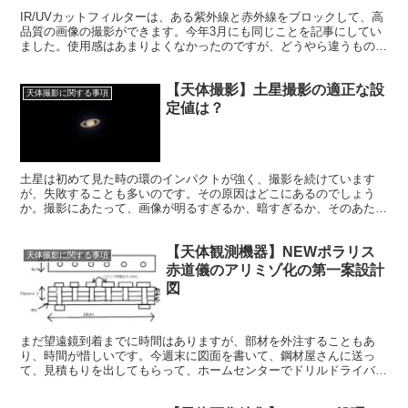
IR/UVカットフィルターは、ある紫外線と赤外線をブロックして、高
品質の画像の撮影ができます。今年3月にも同じことを記事にしてい
ました。使用感はあまりよくなかったのですが、どうやら違うものを
購入してしまったようで、今回改めて買い直し、撮影をしてみまし
た。
【天体撮影】土星撮影の適正な設
天体撮影に関する事項
定値は？
土星は初めて見た時の環のインパクトが強く、撮影を続けています
が、失敗することも多いのです。その原因はどこにあるのでしょう
か。撮影にあたって、画像が明るすぎるか、暗すぎるか、そのあたり
が焦点になります。そこで、画像作成のデータを比較してみました。
【天体観測機器】NEWポラリス
天体撮影に関する事項
赤道儀のアリミゾ化の第一案設計
図
まだ望遠鏡到着までに時間はありますが、部材を外注することもあ
り、時間が惜しいです。今週末に図面を書いて、鋼材屋さんに送っ
て、見積もりを出してもらって、ホームセンターでドリルドライバー
を入手しようと思います。そしてアリミゾの設計図も考えます。忙し
い週末です。