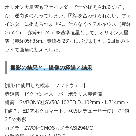
オリオン大星雲もファインダーで十分捉えられるのです
が、逆向きになってしまい、照準を合わせられない、ファ
インダーに捉えられません。仕方なくベテルギウス（赤経
05h55m，赤緯+7°24′）を基準恒星として、オリオン大星
雲（赤経05h35m、赤緯-5°23′）に飛びました。2回目のト
ライで画角に捉えました。
撮影の結果と、撮像の経過と結果
[撮影に使用した機器、ソフトウェア]
赤道儀：ビクセン社スーパーポラリス赤道儀
鏡筒：SVBONY社SV503 102ED D=102mm・f=714mm・
F値７、EDアポクロマート、×0.5レデューサー使用でF値
3.5で撮影
カメラ：ZWO社CMOSカメラASI294MC