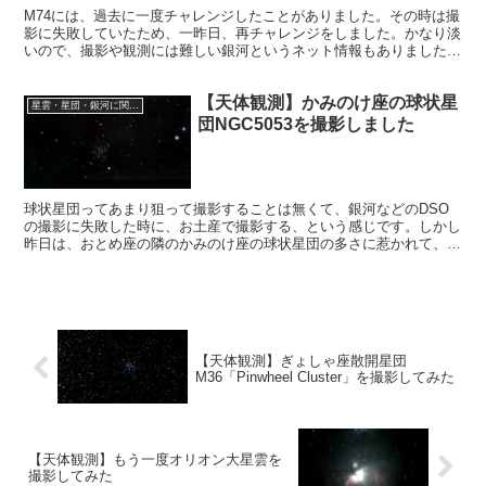
M74には、過去に一度チャレンジしたことがありました。その時は撮
影に失敗していたため、一昨日、再チャレンジをしました。かなり淡
いので、撮影や観測には難しい銀河というネット情報もありました
が、悔しいので、昨夜M74の撮影に再チャレンジすることにしまし
た。
【天体観測】かみのけ座の球状星
星雲・星団・銀河に関する情報
団NGC5053を撮影しました
球状星団ってあまり狙って撮影することは無くて、銀河などのDSO
の撮影に失敗した時に、お土産で撮影する、という感じです。しかし
昨日は、おとめ座の隣のかみのけ座の球状星団の多さに惹かれて、星
の数が100以上の規模の大きいNGC5053を狙いました。
【天体観測】ぎょしゃ座散開星団
M36「Pinwheel Cluster」を撮影してみた
【天体観測】もう一度オリオン大星雲を
撮影してみた