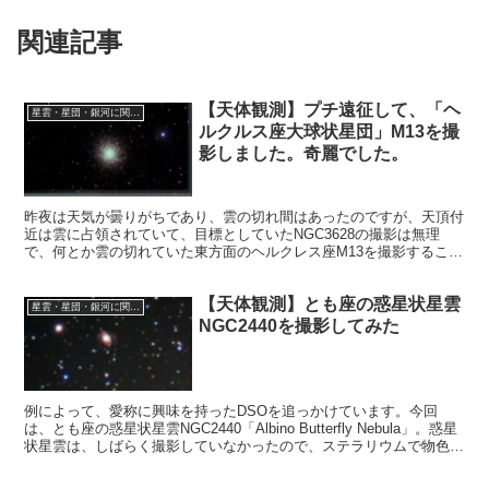
関連記事
【天体観測】プチ遠征して、「ヘ
星雲・星団・銀河に関する情報
ルクルス座大球状星団」M13を撮
影しました。奇麗でした。
昨夜は天気が曇りがちであり、雲の切れ間はあったのですが、天頂付
近は雲に占領されていて、目標としていたNGC3628の撮影は無理
で、何とか雲の切れていた東方面のヘルクレス座M13を撮影すること
にしました。天文ガイド誌の例のポスター掲載DSOの消化が出来ま
した。
【天体観測】とも座の惑星状星雲
星雲・星団・銀河に関する情報
NGC2440を撮影してみた
例によって、愛称に興味を持ったDSOを追っかけています。今回
は、とも座の惑星状星雲NGC2440「Albino Butterfly Nebula」。惑星
状星雲は、しばらく撮影していなかったので、ステラリウムで物色し
ていたら、これを見つけることが出来ました。