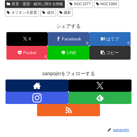
星雲・星団・銀河に関する情報
NGC1977
NGC1980
オリオン大星雲
成功
撮影
シェアする
X
Facebook
はてブ
0
0
Pocket
LINE
コピー
0
sanpojinをフォローする
sanpojin