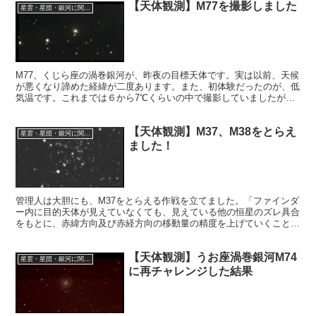
【天体観測】M77を撮影しました
星雲・星団・銀河に関する情報
M77、くじら座の渦巻銀河が、昨夜の目標天体です。実は以前、天候
が悪くなり諦めた経緯が二度あります。また、初体験だったのが、低
気温です。これまでは６から7℃くらいの中で撮影していましたが、
昨夜は1℃！空は澄んでいて天候は最高でしたが、環境は最悪でし
た。
【天体観測】M37、M38をとらえ
星雲・星団・銀河に関する情報
ました！
管理人は大胆にも、M37をとらえる作戦を立てました。「ファインダ
ー内に目的天体が見えていなくても、見えている他の恒星のズレ具合
をもとに、赤緯方向及び赤経方向の移動量の精度を上げていくことが
肝要。」というまいくろさんの言葉に納得したからです。作戦は成功
するか？
【天体観測】うお座渦巻銀河M74
星雲・星団・銀河に関する情報
に再チャレンジした結果