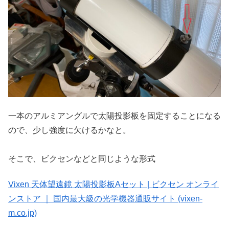
一本のアルミアングルで太陽投影板を固定することになる
ので、少し強度に欠けるかなと。
そこで、ビクセンなどと同じような形式
Vixen 天体望遠鏡 太陽投影板Aセット | ビクセン オンライ
ンストア ｜ 国内最大級の光学機器通販サイト (vixen-
m.co.jp)