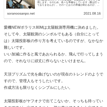
用します。そのため、色々な準備をしています（数は打っ
ておりませんが）。その一とおりの準備が終わるのが、太
陽投影板の完成です。まだ未完成といいますか、着手前で
して、作り方を悩み中です。
soranoosanpo.net
2021.08.16
愛機NEWポラリス80Mは太陽観測専用機に決めました。
そして今、太陽観測のシンボルでもある（自分にとって
は）太陽投影板の作り方を考えているのですが、なかなか
難しいです。
いい加減に作ると風であおられるか、飛んで行ってしまう
ので、それなりに頑丈に作らないといけません。
天頂プリズムで光を曲げないのが現在のトレンドのようで
すので、管理人もそうしたいです。
作成方法も限りなくシンプルにしたい。
太陽投影板がヤフオクで出てこないか、そっちも待ってい