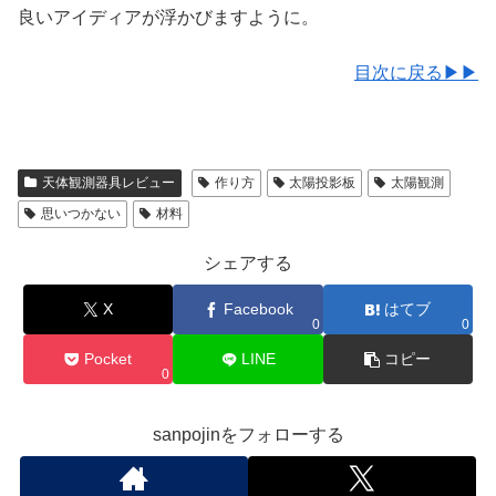
良いアイディアが浮かびますように。
目次に戻る▶▶
天体観測器具レビュー
作り方
太陽投影板
太陽観測
思いつかない
材料
シェアする
X
Facebook
はてブ
0
0
Pocket
LINE
コピー
0
sanpojinをフォローする