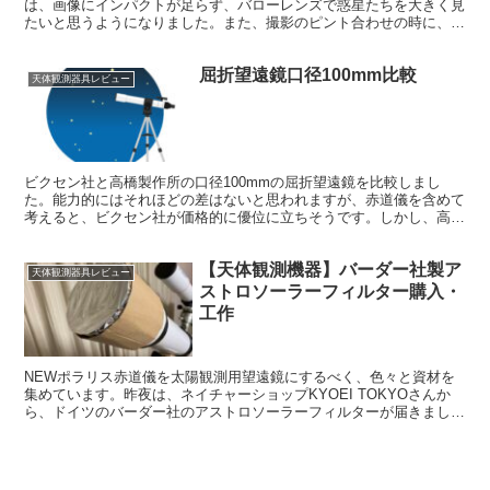
は、画像にインパクトが足らず、バローレンズで惑星たちを大きく見
たいと思うようになりました。また、撮影のピント合わせの時に、被
写体が大きい方がピントを合わせやすそう。楽しみです。
屈折望遠鏡口径100mm比較
天体観測器具レビュー
ビクセン社と高橋製作所の口径100mmの屈折望遠鏡を比較しまし
た。能力的にはそれほどの差はないと思われますが、赤道儀を含めて
考えると、ビクセン社が価格的に優位に立ちそうです。しかし、高橋
製作所製の方は特筆すべき軽さでした。
【天体観測機器】バーダー社製ア
天体観測器具レビュー
ストロソーラーフィルター購入・
工作
NEWポラリス赤道儀を太陽観測用望遠鏡にするべく、色々と資材を
集めています。昨夜は、ネイチャーショップKYOEI TOKYOさんか
ら、ドイツのバーダー社のアストロソーラーフィルターが届きまし
た。早速ソーラーフィルターカバーを作成しました。