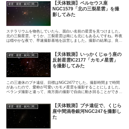
【天体観測】ペルセウス座
星雲・星団・銀河に関する情報
NGC1579「北の三裂星雲」を撮
影してみた
ステラリウムを物色していたら、面白い名前の星雲を見つけました。
北の三裂星雲。そうか、三裂星雲は南にも北にもあるんですね。昨夜
は穏やかな夜で、早速撮影基地を設営しました。撮影の結果は、良好
で、これが北の三裂星雲かと、確認することができました。
【天体観測】いっかくじゅう座の
星雲・星団・銀河に関する情報
反射星雲IC2177「カモメ星雲」
を撮影してみた
この三連休のプチ遠征、目標はNGC2477でした。撮影時間まで時間
があったので、愛称が可愛いカモメ星雲を撮影することにしました。
ベランダ撮影と違って、南方面の撮影で自由に動き回ることができる
のはプチ遠征でしか実現できません。うまくカモメの形が写るでしょ
うか。
【天体観測】プチ遠征で、くじら
星雲・星団・銀河に関する情報
座中間渦巻銀河NGC247を撮影し
た