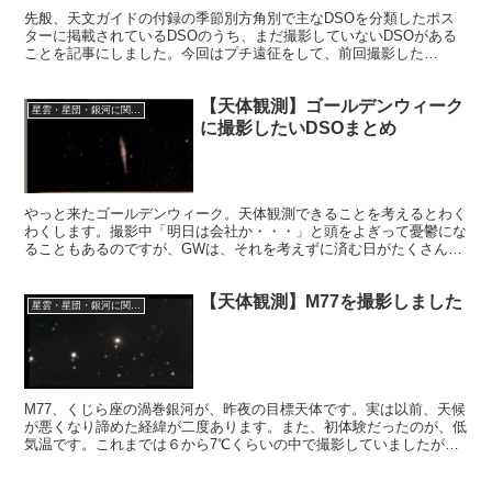
先般、天文ガイドの付録の季節別方角別で主なDSOを分類したポス
ターに掲載されているDSOのうち、まだ撮影していないDSOがある
ことを記事にしました。今回はプチ遠征をして、前回撮影した
NGC253に続いて、秋のDSOのうちNGC247を撮影した話です。
【天体観測】ゴールデンウィーク
星雲・星団・銀河に関する情報
に撮影したいDSOまとめ
やっと来たゴールデンウィーク。天体観測できることを考えるとわく
わくします。撮影中「明日は会社か・・・」と頭をよぎって憂鬱にな
ることもあるのですが、GWは、それを考えずに済む日がたくさん。
さて、どの天体を撮影しましょうか。プチ遠征もたくさんしたいで
す。
【天体観測】M77を撮影しました
星雲・星団・銀河に関する情報
M77、くじら座の渦巻銀河が、昨夜の目標天体です。実は以前、天候
が悪くなり諦めた経緯が二度あります。また、初体験だったのが、低
気温です。これまでは６から7℃くらいの中で撮影していましたが、
昨夜は1℃！空は澄んでいて天候は最高でしたが、環境は最悪でし
た。