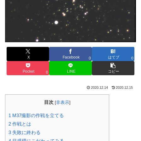
X
Facebook
はてブ
0
0
Pocket
LINE
コピー
0
2020.12.14
2020.12.15
目次
[
非表示
]
1
M37撮影の作戦を立てる
2
作戦とは
3
失敗に終わる
4
目盛環にこだわってみる