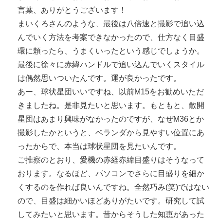
言葉、ありがとうございます！
まいくろさんのような、最後は八倍速と撮影で追い込
んでいく方法を考案できなかったので、仕方なく目盛
環に頼ったら、うまくいったという感じでしょうか。
最後に徐々に赤緯ハンドルで追い込んでいくスタイル
は偶然思いついたんです。運が良かったです。
あー、球状星団いいですね、以前M15をお勧めいただ
きましたね。是非見たいと思います。もともと、散開
星団はあまり興味がなかったのですが、なぜM36とか
撮影したかというと、ベランダから見やすい位置にあ
ったからで、本当は球状星団を見たいんです。
ご推察のとおり、愛機の赤経赤緯目盛りはそうなって
おります。なるほど、パソコンでさらに目盛りを細か
くするのを作れば良いんですね。全然巧み(笑)ではない
ので、目盛は細かいほどありがたいです。研究して試
してみたいと思います。昔からそうした知恵があった