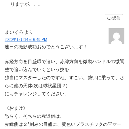
りますが。。。
返信
まいくろ
より:
2020年12月14日 6:49 PM
連日の撮影成功おめでとうございます！
赤経方向を目盛環で追い、赤緯方向を微動ハンドルの微調
整で追い込んでいくという技を
独自にマスターしたのですね、すごい。勢いに乗って、さ
らに他の天体(次は球状星団？)
にもチャレンジしてください。
《おまけ》
恐らく、そちらの赤道儀は、
赤緯側は２°刻みの目盛に、黄色いプラスチックの▽マー