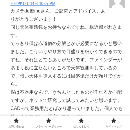
2020年12月14日 10:07 PM
カメラde遊ingさん、ご訪問とアドバイス、あ
りがとうございます！
同じ天体望遠鏡をお持ちなんですね。親近感がわきま
す。
てっきり僕は赤道儀の分解とかが必要になるかと思い
ました。こういうやり方で目盛りを細かくできるので
すね。それはとてもありがたいです。ファインダーが
あまり役に立たないところで天体観測をしているの
で、暗い天体を導入するには目盛環だけが頼りですか
ら。
僕は不器用なんで、きちんとしたものが作れるか心配
ですが、ネットで研究して試してみたいと思います。
CADって業務用だとばかり思っていました。個人でも
使えるんですね。研究してみますね。
貴重な情報、感謝します！
お問い合わせ
プライバシーポリシー
はじめまして
サイトマップ