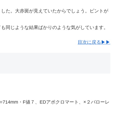
ました。大赤斑が見えていたからでしょう。ピントが
ても同じような結果ばかりのような気がしています。
目次に戻る▶▶
mm・f=714mm・F値７、EDアポクロマート、×２バローレ