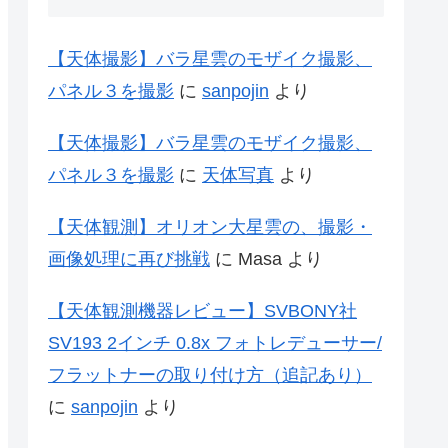
【天体撮影】バラ星雲のモザイク撮影、
パネル３を撮影
に
sanpojin
より
【天体撮影】バラ星雲のモザイク撮影、
パネル３を撮影
に
天体写真
より
【天体観測】オリオン大星雲の、撮影・
画像処理に再び挑戦
に
Masa
より
【天体観測機器レビュー】SVBONY社
SV193 2インチ 0.8x フォトレデューサー/
フラットナーの取り付け方（追記あり）
に
sanpojin
より