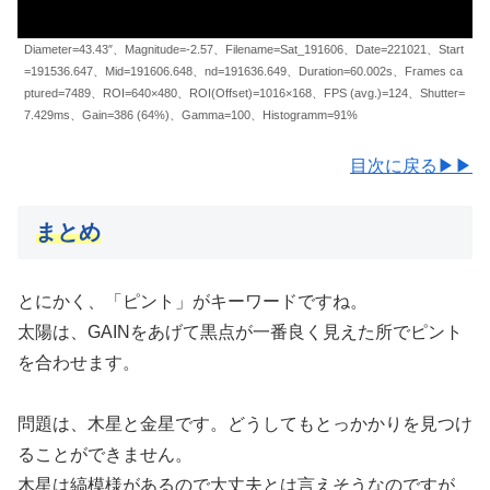
Diameter=43.43″、Magnitude=-2.57、Filename=Sat_191606、Date=221021、Start
=191536.647、Mid=191606.648、nd=191636.649、Duration=60.002s、Frames ca
ptured=7489、ROI=640×480、ROI(Offset)=1016×168、FPS (avg.)=124、Shutter=
7.429ms、Gain=386 (64%)、Gamma=100、Histogramm=91%
目次に戻る▶▶
まとめ
とにかく、「ピント」がキーワードですね。
太陽は、GAINをあげて黒点が一番良く見えた所でピント
を合わせます。
問題は、木星と金星です。どうしてもとっかかりを見つけ
ることができません。
木星は縞模様があるので大丈夫とは言えそうなのですが、