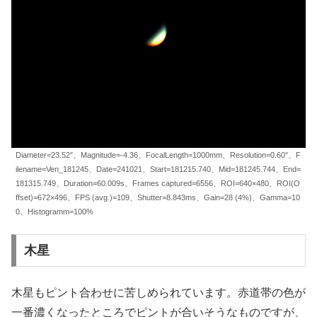
Diameter=23.52″、Magnitude=-4.36、FocalLength=1000mm、Resolution=0.60″、F
ilename=Ven_181245、Date=241021、Start=181215.740、Mid=181245.744、End=
181315.749、Duration=60.009s、Frames captured=6556、ROI=640×480、ROI(O
ffset)=672×496、FPS (avg.)=109、Shutter=8.843ms、Gain=28 (4%)、Gamma=10
0、Histogramm=100%
木星
木星もピント合わせに苦しめられています。赤道帯の色が
一番濃くなったところでピントが合いそうなものですが、