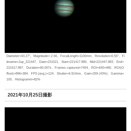
Diameter=43.27″。Magnitude=-2.56。FocalLength=1100mm、Resolution=0.55″、Fi
lename=Jup_221447、Date=231021、Start=221417.880、Mid=221447.883、End=
221517.887、Duration=60.007s、Frames captured=7454、ROI=640×480、ROI(O
ffset)=896×384、FPS (avg.)=124、Shutter=6.914ms、Gain=259 (43%)、Gamma=
100、Histogramm=82%
2021年10月25日撮影