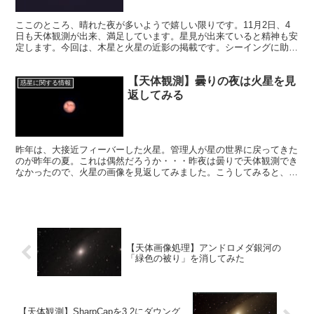
ここのところ、晴れた夜が多いようで嬉しい限りです。11月2日、4
日も天体観測が出来、満足しています。星見が出来ていると精神も安
定します。今回は、木星と火星の近影の掲載です。シーイングに助け
られてまずまずの出来栄えです。
【天体観測】曇りの夜は火星を見
惑星に関する情報
返してみる
昨年は、大接近フィーバーした火星。管理人が星の世界に戻ってきた
のが昨年の夏。これは偶然だろうか・・・昨夜は曇りで天体観測でき
なかったので、火星の画像を見返してみました。こうしてみると、火
星はあっという間に接近してあっという間に去っていった感がありま
す。
【天体画像処理】アンドロメダ銀河の
「緑色の被り」を消してみた
【天体観測】SharpCapを3.2にダウング