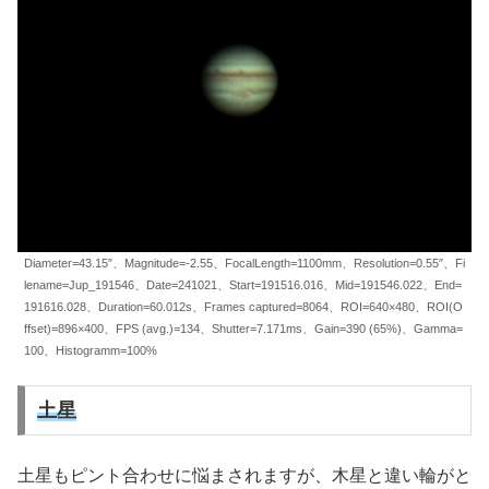
Diameter=43.15″、Magnitude=-2.55、FocalLength=1100mm、Resolution=0.55″、Fi
lename=Jup_191546、Date=241021、Start=191516.016、Mid=191546.022、End=
191616.028、Duration=60.012s、Frames captured=8064、ROI=640×480、ROI(O
ffset)=896×400、FPS (avg.)=134、Shutter=7.171ms、Gain=390 (65%)、Gamma=
100、Histogramm=100%
土星
土星もピント合わせに悩まされますが、木星と違い輪がと