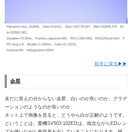
Filename=Sun_102806、Date=231021、Start=102729.847、Mid=102806.374、En
d=102842.901、
Duration=73.054s、Frames captured=660、ROI=1280×960、ROI(Offset)=0x0、F
PS (avg.)=9、Shutter=1.000ms、Gain=31 (31%)、
Gamma=50、Histogramm=100%
目次に戻る▶▶
金星
未だに答えの分からない金星、白いのが良いのか、グラデ
ーションのようなのが良いのか。
ネット上で画像を見ると、どうやら白が正解のようです。
ということは、愛機SV503 102EDは、残念ながらEDレン
ズを使いながら色収差を出していることになります。残