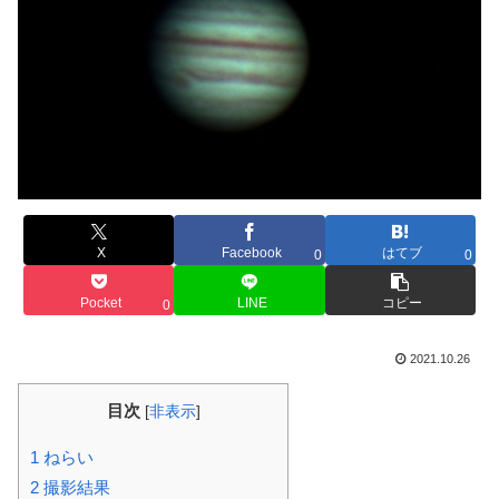
X
Facebook
はてブ
0
0
Pocket
LINE
コピー
0
2021.10.26
目次
[
非表示
]
1
ねらい
2
撮影結果