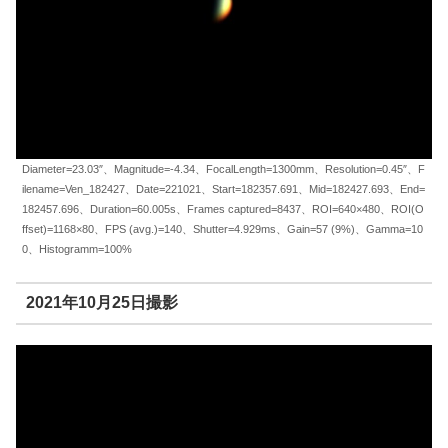
Diameter=23.03″、Magnitude=-4.34、FocalLength=1300mm、Resolution=0.45″、F
ilename=Ven_182427、Date=221021、Start=182357.691、Mid=182427.693、End=
182457.696、Duration=60.005s、Frames captured=8437、ROI=640×480、ROI(O
ffset)=1168×80、FPS (avg.)=140、Shutter=4.929ms、Gain=57 (9%)、Gamma=10
0、Histogramm=100%
2021年10月25日撮影