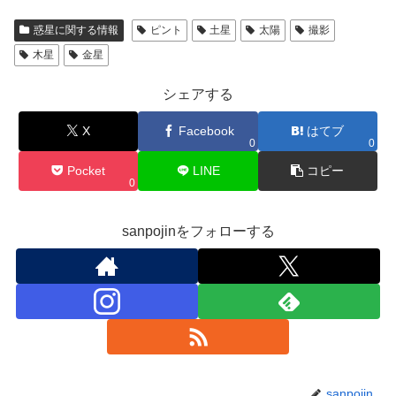
惑星に関する情報
ピント
土星
太陽
撮影
木星
金星
シェアする
X
Facebook
はてブ
0
0
Pocket
LINE
コピー
0
sanpojinをフォローする
sanpojin