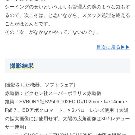
シーイングのせいというよりも管理人の腕のような気もす
るので、次こそは、と思いながら、スタック処理を終える
ことがほとんどです。
その「次」がなかなかやってこないのです。
目次に戻る▶▶
撮影結果
[撮影をした機器、ソフトウェア]
赤道儀：ビクセン社スーパーポラリス赤道儀
鏡筒：SVBONY社SV503 102ED D=102mm・f=714mm・
F値７、EDアポクロマート、×２バローレンズ使用（太陽
の拡大画像には使用せず。太陽の広角画像は×0.5レデュー
サー使用）