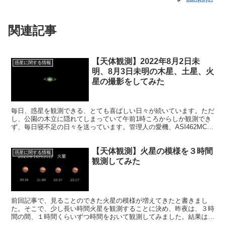
関連記事
【天体観測】2022年8月2日未
惑星に関する情報
明、8月3日未明の木星、土星、火
星の撮影をしてみた
毎日、惑星を観測できる、とても喜ばしい日々が続いています。ただ
し、公園の木立に隠れてしまっていて午前1時ころからしか観測でき
ず、毎日寝不足の日々を送っています。管理人の愛機、ASI462MCは
超高感度で惑星専用とも言われています。生かさない手はありませ
ん。
【天体観測】火星の模様を３時間
惑星に関する情報
観測してみた
前回記事で、見ることのできた火星の模様が増えてきたと書きまし
た。そこで、少し長い時間火星を観測することに決め、昨夜は、３時
間の間、１時間くらいずつ時間をおいて観測してみました。結果は、
自転とともに模様が移動していく様子が分かり、違う模様を見ること