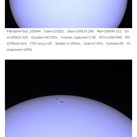
Filename=Sun_105544、Date=231021、Start=105514.296、Mid=105544.312、En
d=105614.328、Duration=60.032s、Frames captured=1736、ROI=1280×960、RO
I(Offset)=0x0、FPS (avg.)=28、Shutter=1.000ms、Gain=3 (3%)、Gamma=50、Hi
stogramm=100%