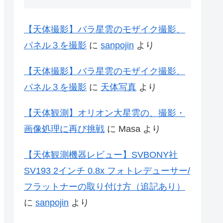
【天体撮影】バラ星雲のモザイク撮影、
パネル３を撮影
に
sanpojin
より
【天体撮影】バラ星雲のモザイク撮影、
パネル３を撮影
に
天体写真
より
【天体観測】オリオン大星雲の、撮影・
画像処理に再び挑戦
に
Masa
より
【天体観測機器レビュー】SVBONY社
SV193 2インチ 0.8x フォトレデューサー/
フラットナーの取り付け方（追記あり）
に
sanpojin
より