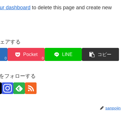
ur dashboard
to delete this page and create new
ェアする
Pocket
LINE
コピー
0
0
jinをフォローする
sanpojin