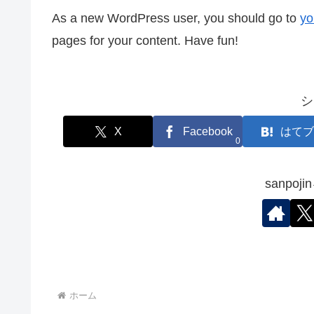
As a new WordPress user, you should go to
yo
pages for your content. Have fun!
シ
X
Facebook
はてブ
0
sanpo
ホーム