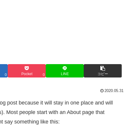
Pocket
LINE
コピー
0
0
2020.05.31
og post because it will stay in one place and will
s). Most people start with an About page that
ht say something like this: