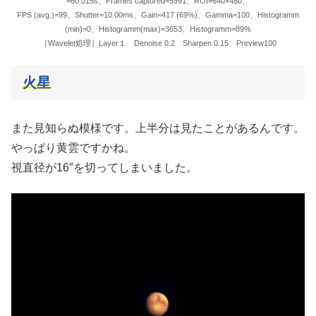
=60.015s、Frames captured=5991、ROI=640×480、
FPS (avg.)=99、Shutter=10.00ms、Gain=417 (69%)、Gamma=100、Histogramm
(min)=0、Histogramm(max)=3653、Histogramm=89%
［Wavelet処理］Layer１ Denoise 0.2 Sharpen 0.15 Preview100
火星
また見知らぬ模様です。上半分は見たことがあるんです。
やっぱり黄雲ですかね。
視直径が16″を切ってしまいました。