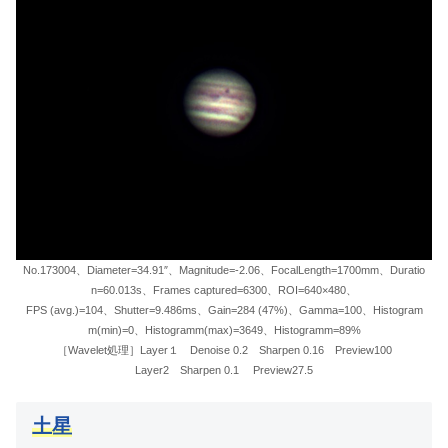
No.173004、Diameter=34.91″、Magnitude=-2.06、FocalLength=1700mm、Duratio
n=60.013s、Frames captured=6300、ROI=640×480、
FPS (avg.)=104、Shutter=9.486ms、Gain=284 (47%)、Gamma=100、Histogram
m(min)=0、Histogramm(max)=3649、Histogramm=89%
［Wavelet処理］Layer１ Denoise 0.2 Sharpen 0.16 Preview100
Layer2 Sharpen 0.1 Preview27.5
土星