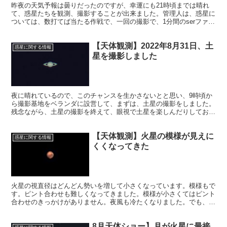
昨夜の天気予報は曇りだったのですが、幸運にも21時頃までは晴れ
て、惑星たちを観測、撮影することが出来ました。管理人は、惑星に
ついては、数打てば当たる作戦で、一回の撮影で、1分間のserファイ
ルを7個ほど作ります。
【天体観測】2022年8月31日、土
惑星に関する情報
星を撮影しました
夜に晴れているので、このチャンスを生かさないとと思い、9時頃か
ら撮影基地をベランダに設営して、まずは、土星の撮影をしました。
残念ながら、土星の撮影を終えて、眼視で土星を楽しんだりしており
ましたところ、急に雨が降り始め、木星の撮影・観測は無理でした。
【天体観測】火星の模様が見えに
惑星に関する情報
くくなってきた
火星の視直径はどんどん勢いを増して小さくなっています。模様もで
す。ピント合わせも難しくなってきました。模様が小さくてはピント
合わせのきっかけがありません。夜風も冷たくなりました。でも、悔
いのないように火星の背中を完全に見送るまで、撮影を続けます。
8月天体ショー】月が火星に最接