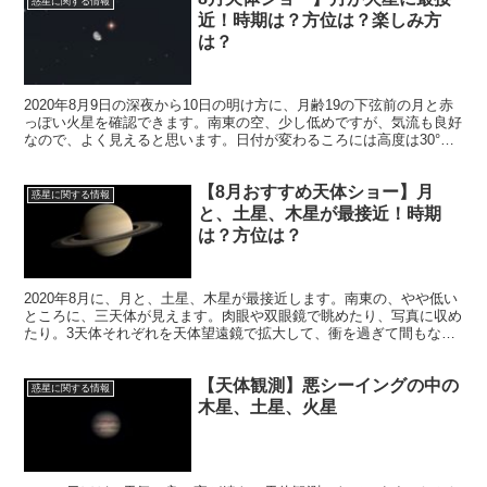
惑星に関する情報
近！時期は？方位は？楽しみ方
は？
2020年8月9日の深夜から10日の明け方に、月齢19の下弦前の月と赤
っぽい火星を確認できます。南東の空、少し低めですが、気流も良好
なので、よく見えると思います。日付が変わるころには高度は30°く
らいまで上昇します。
【8月おすすめ天体ショー】月
惑星に関する情報
と、土星、木星が最接近！時期
は？方位は？
2020年8月に、月と、土星、木星が最接近します。南東の、やや低い
ところに、三天体が見えます。肉眼や双眼鏡で眺めたり、写真に収め
たり。3天体それぞれを天体望遠鏡で拡大して、衝を過ぎて間もない
木星の縞模様や土星の環をじっくりと眺めてみましょう。
【天体観測】悪シーイングの中の
惑星に関する情報
木星、土星、火星