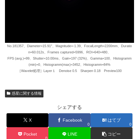
No.181357、Diameter=15.91″、Magnitude=-1.39、FocalLength=2200mm、Duratio
n=60.012s、Frames captured=5996、ROI=640×480、
FPS (avg.)=99、Shutter=10.00ms、Gain=197 (32%)、Gamma=100、Histogramm
(min)=0、Histogramm(max)=3452、Histogramm=84%
［Wavelet処理］Layer１ Denoise 0.5 Sharpen 0.18 Preview100
惑星に関する情報
シェアする
X
Facebook
はてブ
0
0
Pocket
LINE
コピー
0