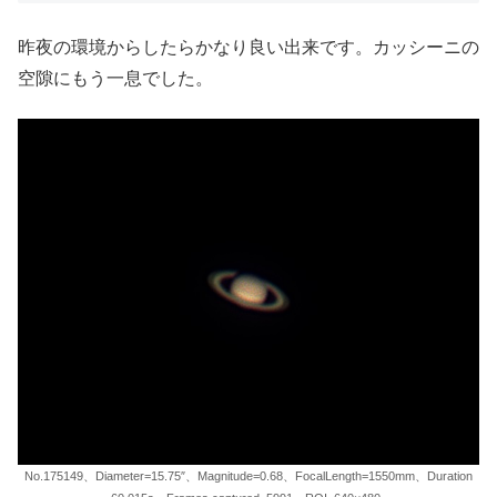
昨夜の環境からしたらかなり良い出来です。カッシーニの
空隙にもう一息でした。
No.175149、Diameter=15.75″、Magnitude=0.68、FocalLength=1550mm、Duration