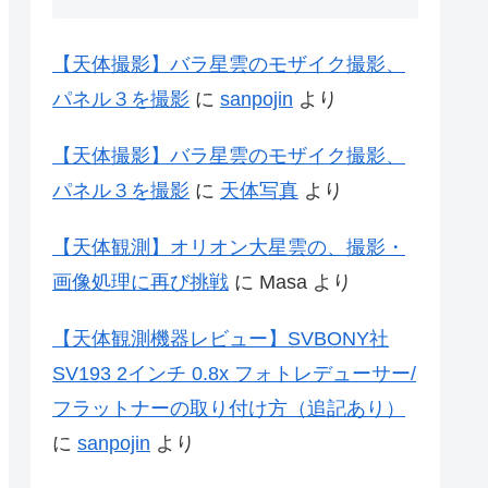
【天体撮影】バラ星雲のモザイク撮影、
パネル３を撮影
に
sanpojin
より
【天体撮影】バラ星雲のモザイク撮影、
パネル３を撮影
に
天体写真
より
【天体観測】オリオン大星雲の、撮影・
画像処理に再び挑戦
に
Masa
より
【天体観測機器レビュー】SVBONY社
SV193 2インチ 0.8x フォトレデューサー/
フラットナーの取り付け方（追記あり）
に
sanpojin
より