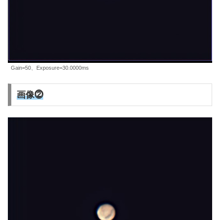
Gain=50、Exposure=30.0000ms
画像⓶