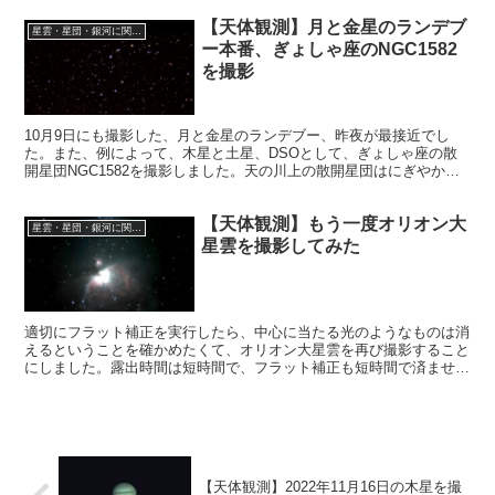
た。
【天体観測】月と金星のランデブ
星雲・星団・銀河に関する情報
ー本番、ぎょしゃ座のNGC1582
を撮影
10月9日にも撮影した、月と金星のランデブー、昨夜が最接近でし
た。また、例によって、木星と土星、DSOとして、ぎょしゃ座の散
開星団NGC1582を撮影しました。天の川上の散開星団はにぎやかで
奇麗だからねらい目です。
【天体観測】もう一度オリオン大
星雲・星団・銀河に関する情報
星雲を撮影してみた
適切にフラット補正を実行したら、中心に当たる光のようなものは消
えるということを確かめたくて、オリオン大星雲を再び撮影すること
にしました。露出時間は短時間で、フラット補正も短時間で済ませま
した。結果としては、当たる光は強調によって強化されてしまいまし
た。
【天体観測】2022年11月16日の木星を撮