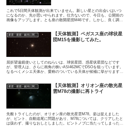
これで5日間天体観測が出来ていません。新しい星との出会いはいつ
になるのか、先が思いやられます。仕方ないので、今日も、公開前の
画像をアップします。とも座の散開星団M46です。しかし、良く調べ
てみると、見落としていた意外な天体を見つけることが出来ました。
【天体観測】ペガスス座の球状星
星雲・星団・銀河に関する情報
団M15を撮影してみた。
屈折望遠鏡使いとしてのねらいは、球状星団、惑星状星団などです
が、管理人は、さらに画角の狭いASI462MCでDSOを狙っています。
なるべくメシエ天体か、愛称のついている天体が候補に挙がります。
それが昨夜はペガスス座の球状星団M15だったということです。
【天体観測】オリオン座の散光星
星雲・星団・銀河に関する情報
雲M78の撮影に再トライ
先般トライしたのが、オリオン座の散光星雲M78。姿は捉えました
が、ピント、自動追尾に問題があり、M78については、クリアしたと
は扱わず、撮りなおしとしました。ピントノブに当たってしまった、
望遠鏡のバランスが悪い、など原因を追究するためプチ遠征しまし