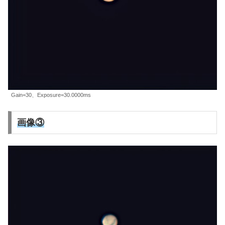
Gain=30、Exposure=30.0000ms
画像③