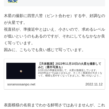
概要
木星の撮影に四苦八苦（ピント合わせ）する中、好調なの
が火星です。
視直径が、準接近中とはいえ、小さいので、求めるレベル
が低いというのもあるのですが、それにしてもなかなか良
く写っています。
因みに、こちらでも良い感じで写っています。
【天体観測】2022年11月10日の火星を撮影して
みた（番外写真も）
12月1日の準接近目指して、火星が急接近しています。
2020年ほどではありませんが、そこそこ視直径が大きくな
って、模様も見やすくなってきました。悔いのないように
撮影しておかないといけません。火星は、土星、木星の次
に出てくるので、後回しにされてしまいます。
soranoosanpo.net
2022.11.12
表面模様の名前までわかる鮮明さではありませんが、これ