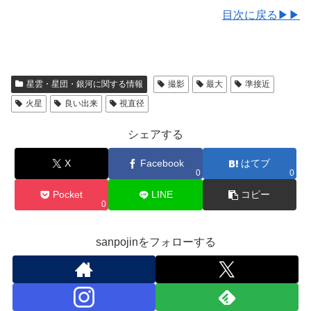
目次に戻る▶▶
星雲・星団・銀河に関する情報
撮影
最大
準接近
火星
良い出来
視直径
シェアする
X
Facebook
はてブ
0
0
Pocket
LINE
コピー
0
sanpojinをフォローする