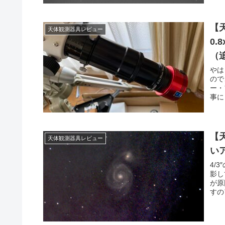
【
天体観測器具レビュー
0
（
やは
ので
ー・
事に
【
天体観測器具レビュー
い
4/
影し
が原
すの