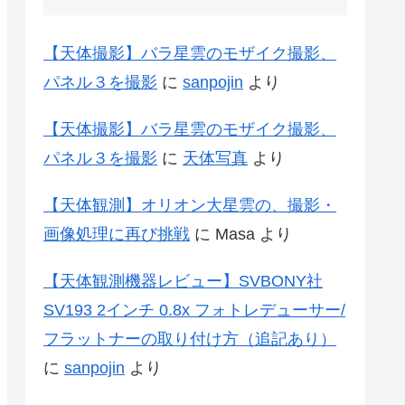
【天体撮影】バラ星雲のモザイク撮影、
パネル３を撮影
に
sanpojin
より
【天体撮影】バラ星雲のモザイク撮影、
パネル３を撮影
に
天体写真
より
【天体観測】オリオン大星雲の、撮影・
画像処理に再び挑戦
に
Masa
より
【天体観測機器レビュー】SVBONY社
SV193 2インチ 0.8x フォトレデューサー/
フラットナーの取り付け方（追記あり）
に
sanpojin
より