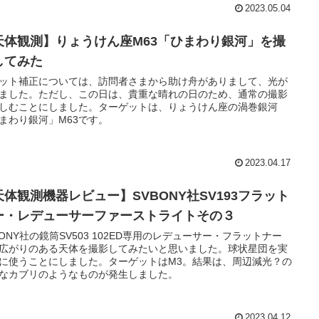
2023.05.04
天体観測】りょうけん座M63「ひまわり銀河」を撮
してみた
ット補正については、訪問者さまから助け舟がありまして、光が
ました。ただし、この日は、貴重な晴れの日のため、通常の撮影
しむことにしました。ターゲットは、りょうけん座の渦巻銀河
まわり銀河」M63です。
2023.04.17
天体観測機器レビュー】SVBONY社SV193フラット
ー・レデューサーファーストライトその３
BONY社の鏡筒SV503 102ED専用のレデューサー・フラットナー
広がりのある天体を撮影してみたいと思いました。球状星団を実
に使うことにしました。ターゲットはM3。結果は、周辺減光？の
なカブリのようなものが発生しました。
2023.04.12