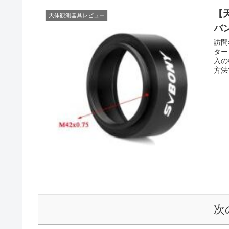
【
天体観測器具レビュー
バ
訪問
ター
入の
方法
次