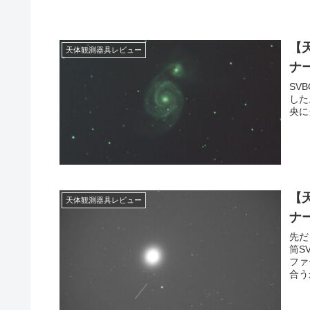
【
天体観測器具レビュー
ナ
SV
した
央に
【
天体観測器具レビュー
ナ
先だ
筒S
ファ
合う