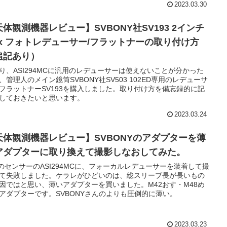
2023.03.30
天体観測機器レビュー】SVBONY社SV193 2インチ
.8x フォトレデューサー/フラットナーの取り付け方
追記あり）
り、ASI294MCに汎用のレデューサーは使えないことが分かった
、管理人のメイン鏡筒SVBONY社SV503 102ED専用のレデューサ
フラットナーSV193を購入しました。取り付け方を備忘録的に記
しておきたいと思います。
2023.03.24
天体観測機器レビュー】SVBONYのアダプターを薄
アダプターに取り換えて撮影しなおしてみた。
3″のセンサーのASI294MCに、フォーカルレデューサーを装着して撮
て失敗しました。ケラレがひどいのは、総スリーブ長が長いもの
因ではと思い、薄いアダプターを買いました。M42おす・M48め
アダプターです。SVBONYさんのよりも圧倒的に薄い。
2023.03.23