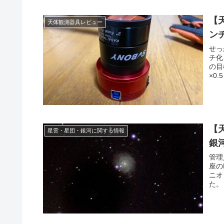
【
天体観測器具レビュー
ン
せっ
チ化
の目
×0
【
星雲・星団・銀河に関する情報
銀
管理
座の
ニオ
た。