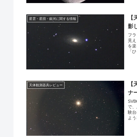
【
星雲・星団・銀河に関する情報
影
フラ
見え
を楽
「ひ
【
天体観測器具レビュー
ナ
SV
で、
験台
よう