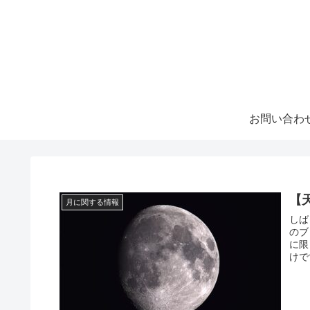
お問い合わ
【
月に関する情報
しば
のブ
に限
けで