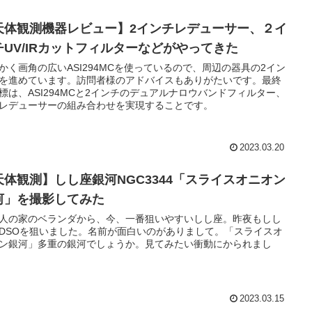
天体観測機器レビュー】2インチレデューサー、２イ
チUV/IRカットフィルターなどがやってきた
かく画角の広いASI294MCを使っているので、周辺の器具の2イン
を進めています。訪問者様のアドバイスもありがたいです。最終
標は、ASI294MCと2インチのデュアルナロウバンドフィルター、
.5レデューサーの組み合わせを実現することです。
2023.03.20
天体観測】しし座銀河NGC3344「スライスオニオン
河」を撮影してみた
人の家のベランダから、今、一番狙いやすいしし座。昨夜もしし
DSOを狙いました。名前が面白いのがありまして。「スライスオ
ン銀河」多重の銀河でしょうか。見てみたい衝動にかられまし
2023.03.15