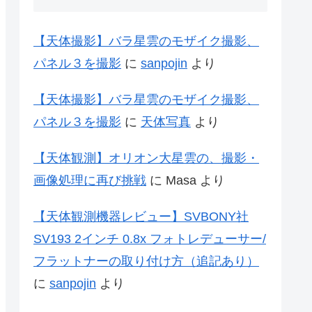
【天体撮影】バラ星雲のモザイク撮影、
パネル３を撮影
に
sanpojin
より
【天体撮影】バラ星雲のモザイク撮影、
パネル３を撮影
に
天体写真
より
【天体観測】オリオン大星雲の、撮影・
画像処理に再び挑戦
に
Masa
より
【天体観測機器レビュー】SVBONY社
SV193 2インチ 0.8x フォトレデューサー/
フラットナーの取り付け方（追記あり）
に
sanpojin
より