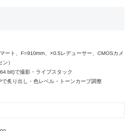
マート、F=910mm、×0.5レデューサー、CMOSカメ
クセン）
(64 bit)で撮影・ライブスタック
t)、GIMPで炙り出し・色レベル・トーンカーブ調整
90。