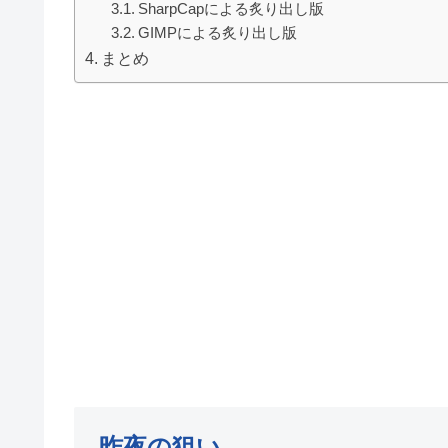
SharpCapによる炙り出し版
GIMPによる炙り出し版
まとめ
昨夜の狙い