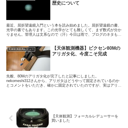
歴史について
最近、屈折望遠鏡入門という本を読み始めました。屈折望遠鏡の書、
光学の書でもあります。この光学がとても難しくて、まず数式が分か
りません。管理人は文系なので（汗）今日は雨で、ブログのネタもな
く、ここ数日の成果として、「屈折望遠鏡の歴史」をまとめてみま
す。
【天体観測機器】ビクセン80Mの
天体観測器具レビュー
アリガタ化、今度こそ完成
先般、80Mのアリガタ化が完了したと記事にしました。
nekomeshi312さんから、アリガタはどうやって固定されているのか
とコメントをいただき、確かに固定されていたのですが、実はアリガ
タのばか穴と固定するボルトのねじ山との摩擦で固定されていただけ
でした。
【天体観測】フォーカルレデューサーを
買いました