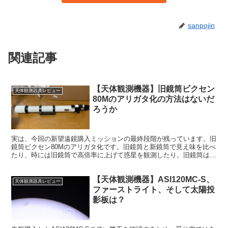
sanpojin
関連記事
【天体観測機器】旧鏡筒ビクセン
天体観測器具レビュー
80Mのアリガタ化の方法はないだ
ろうか
実は、今回の新望遠鏡購入ミッションの最終段階が残っています。旧
鏡筒ビクセン80Mのアリガタ化です。旧鏡筒と新鏡筒で見え味を比べ
たり、時には旧鏡筒で高倍率に上げて惑星を観測したり。旧鏡筒は焦
点距離が長く、見え味はともかく惑星の観測には向いています。
【天体観測機器】ASI120MC-S、
天体観測器具レビュー
ファーストライト、そして太陽投
影板は？