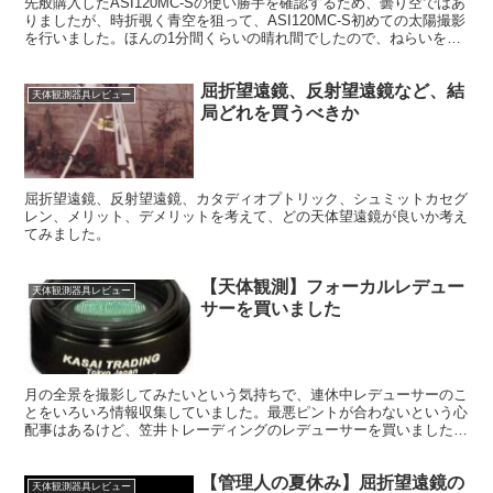
先般購入したASI120MC-Sの使い勝手を確認するため、曇り空ではあ
りましたが、時折覗く青空を狙って、ASI120MC-S初めての太陽撮影
を行いました。ほんの1分間くらいの晴れ間でしたので、ねらいをつ
けておいてよかったです。そして太陽投影板は？
屈折望遠鏡、反射望遠鏡など、結
天体観測器具レビュー
局どれを買うべきか
屈折望遠鏡、反射望遠鏡、カタディオプトリック、シュミットカセグ
レン、メリット、デメリットを考えて、どの天体望遠鏡が良いか考え
てみました。
【天体観測】フォーカルレデュー
天体観測器具レビュー
サーを買いました
月の全景を撮影してみたいという気持ちで、連休中レデューサーのこ
とをいろいろ情報収集していました。最悪ピントが合わないという心
配事はあるけど、笠井トレーディングのレデューサーを買いました。
明日届きます。良い結果になりますように。
【管理人の夏休み】屈折望遠鏡の
天体観測器具レビュー