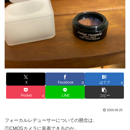
X
Facebook
はてブ
0
0
Pocket
LINE
コピー
0
2020.09.25
フォーカルレデューサーについての懸念は、
①CMOSカメラに装着できるのか。