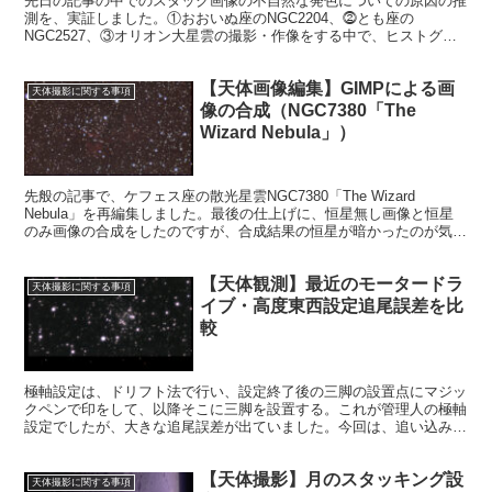
先日の記事の中でのスタック画像の不自然な発色についての原因の推
測を、実証しました。①おおいぬ座のNGC2204、⓶とも座の
NGC2527、③オリオン大星雲の撮影・作像をする中で、ヒストグラ
ムのリセットボタン押し忘れという、間抜けな原因を実証します。
【天体画像編集】GIMPによる画
天体撮影に関する事項
像の合成（NGC7380「The
Wizard Nebula」）
先般の記事で、ケフェス座の散光星雲NGC7380「The Wizard
Nebula」を再編集しました。最後の仕上げに、恒星無し画像と恒星
のみ画像の合成をしたのですが、合成結果の恒星が暗かったのが気に
なりました。実は、合成の仕方に問題があったのです。
【天体観測】最近のモータードラ
天体撮影に関する事項
イブ・高度東西設定追尾誤差を比
較
極軸設定は、ドリフト法で行い、設定終了後の三脚の設置点にマジッ
クペンで印をして、以降そこに三脚を設置する。これが管理人の極軸
設定でしたが、大きな追尾誤差が出ていました。今回は、追い込みの
過程で画像がどのように変わっていったか思い起こしてみたいと思い
ます。
【天体撮影】月のスタッキング設
天体撮影に関する事項