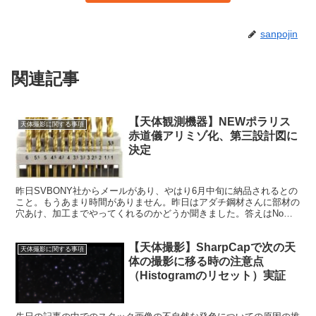
sanpojin
関連記事
【天体観測機器】NEWポラリス
天体撮影に関する事項
赤道儀アリミゾ化、第三設計図に
決定
昨日SVBONY社からメールがあり、やはり6月中旬に納品されるとの
こと。もうあまり時間がありません。昨日はアダチ鋼材さんに部材の
穴あけ、加工までやってくれるのかどうか聞きました。答えはNoで
した。これで、三つの選択肢のうち、どの方法をとるのかが決まりま
した。
【天体撮影】SharpCapで次の天
天体撮影に関する事項
体の撮影に移る時の注意点
（Histogramのリセット）実証