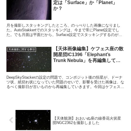
定は「Surface」か「Planet」
か？
月を撮影しスタッキングしたところ、のっぺりした画像になりまし
た。AutoStakkertでのスタッキングは、今まで常にPlanet設定でし
た。でも月面は平面だから、Surface設定でスタッキングするのが正
しいと思いました。
【天体画像編集】ケフェス座の散
天体撮影に関する事項
開星団IC1396「Elephant’s
Trunk Nebula」を再編集してみ
た
DeepSkyStackerの設定の問題で、コンポジット後の恒星が、ドーナ
ツ状、紙切れ状になっていた問題のせいで、影響を受けた画像は、な
るべく撮影日が古いものから再編集していきます。今回はケフェス座
の散開星団IC1396です。
【天体観測】おおいぬ座の線香花火状星
団NGC2362を撮影しました