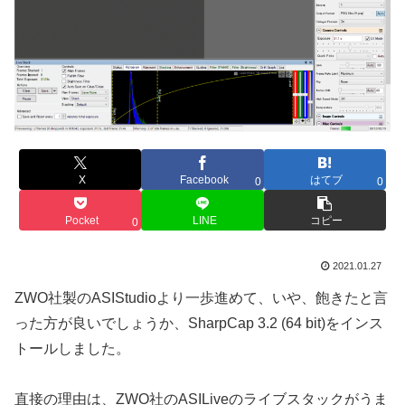
X
Facebook
はてブ
0
0
Pocket
LINE
コピー
0
2021.01.27
ZWO社製のASIStudioより一歩進めて、いや、飽きたと言
った方が良いでしょうか、SharpCap 3.2 (64 bit)をインス
トールしました。
直接の理由は、ZWO社のASILiveのライブスタックがうま