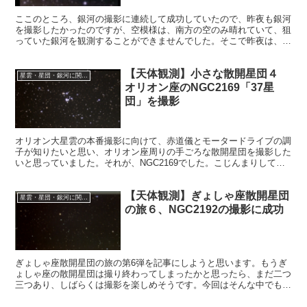
ここのところ、銀河の撮影に連続して成功していたので、昨夜も銀河
を撮影したかったのですが、空模様は、南方の空のみ晴れていて、狙
っていた銀河を観測することができませんでした。そこで昨夜は、と
も座の計画的な撮影に戻ることにし、散開星団NGC2571を撮影しま
した。
【天体観測】小さな散開星団４
星雲・星団・銀河に関する情報
オリオン座のNGC2169「37星
団」を撮影
オリオン大星雲の本番撮影に向けて、赤道儀とモータードライブの調
子が知りたいと思い、オリオン座周りの手ごろな散開星団を撮影した
いと思っていました。それが、NGC2169でした。こじんまりしてい
たので、久しぶりの「小さな散開星団」第4弾となりました。
【天体観測】ぎょしゃ座散開星団
星雲・星団・銀河に関する情報
の旅６、NGC2192の撮影に成功
ぎょしゃ座散開星団の旅の第6弾を記事にしようと思います。もうぎ
ょしゃ座の散開星団は撮り終わってしまったかと思ったら、まだ二つ
三つあり、しばらくは撮影を楽しめそうです。今回はそんな中でも、
NGC2192を撮影しました。さて、どんな形をした散開星団か、わく
わくします。