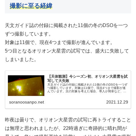
撮影に至る経緯
天文ガイド誌の付録に掲載された11個の冬のDSOを一つ
ずつ撮影しています。
対象は11個で、現在4つまで撮影が進んでいます。
5つ目となるオリオン大星雲の試写では、盛大に失敗して
しまいました。
【天体観測】今シーズン初、オリオン大星雲を試
写して大失敗
天文ガイド誌の付録に掲載された11個の冬のDSOを一つず
つ撮影しています。対象は11個で、現在4つまで撮影が進
んでいます。次の対象を考えた場合、導入が簡単など、撮
影が最も手軽にできるのがオリオン大星雲です。しかし、
相手は難敵、まず試写をすることにしました。
soranoosanpo.net
2021.12.29
昨夜は曇りで、オリオン大星雲の試写に再トライすること
は無理と思われましたが、22時過ぎに奇跡的に晴れ間が