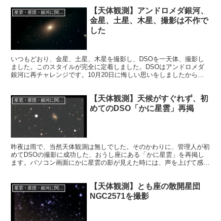
ょうか？
【天体観測】アンドロメダ銀河、
星雲・星団・銀河に関する情報
金星、土星、木星、撮影は不作で
した
いつもどおり、金星、土星、木星を撮影し、DSOを一天体、撮影し
ました。このスタイルが完全に定着しました。DSOはアンドロメダ
銀河に再チャレンジです。10月20日に悔しい思いをしましたから、
何としても失地を取り返さないといけません。
【天体観測】天候がすぐれず、初
星雲・星団・銀河に関する情報
めてのDSO「かに星雲」再掲
昨夜は雨で、当然天体観測は無しでした。そのかわりに、管理人が初
めてDSOの撮影に成功した、おうし座にある「かに星雲」を再掲し
ます。パソコン画面にかに星雲の影が見えた時には、声を上げて感動
しました。
【天体観測】とも座の散開星団
星雲・星団・銀河に関する情報
NGC2571を撮影