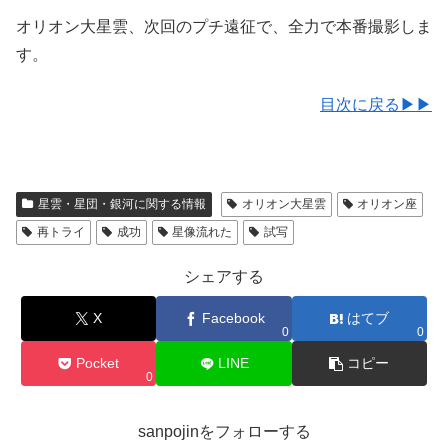
オリオン大星雲、次回のプチ遠征で、全力で本番撮影しま
す。
目次に戻る▶▶
星雲・星団・銀河に関する情報
オリオン大星雲
オリオン座
再トライ
成功
星像流れた
試写
シェアする
X
Facebook
はてブ
0
0
Pocket
LINE
コピー
0
sanpojinをフォローする