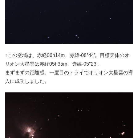
↑この空域は、赤経06h14m、赤緯-08°44′。目標天体のオ
リオン大星雲は赤経05h35m、赤緯-05°23′。
まずまずの距離感。一度目のトライでオリオン大星雲の導
入に成功しました。