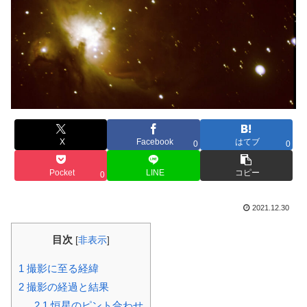
X
Facebook
はてブ
0
0
Pocket
LINE
コピー
0
2021.12.30
目次
[
非表示
]
1
撮影に至る経緯
2
撮影の経過と結果
2.1
恒星のピント合わせ