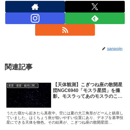
sanpojin
関連記事
【天体観測】こぎつね座の散開星
星雲・星団・銀河に関する情報
団NGC6940「モスラ星団」を撮
影。モスラってあのモスラのこ
と？
うたた寝から起きたら真夜中。空には夏の大三角形がどーんと鎮座し
ていました。はくちょう座が狙いやすい位置にあり、デネブを基準恒
星にできる天体を物色。その結果が、こぎつね座の散開星団
NGC6940「モスラ星団」。はたしてモスラとはあのモスラなのでし