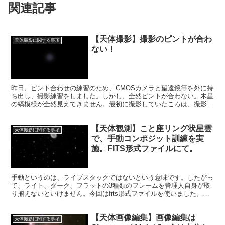
関連記事
【天体撮影】撮影のピントが合わ
天体撮影に関する事項
ない！
昨日、ピント合わせの練習のため、CMOSカメラと望遠鏡等を外に持
ち出し、撮影練習をしました。しかし、全然ピントが合わない。木星
の縞模様が全然見えてきません。最初に撮影していたころは、撮影時
にすでに縞模様が見えたのです。もっと研究してリベンジしたいで
す。
【天体観測】こと座リング状星雲
天体撮影に関する事項
で、手動コンポジット訓練を実
施。FITS形式ファイルにて。
手動というのは、ライブスタックではないという意味です。したがっ
て、ライト、ダーク、フラットの3種類のフレームを管理人自身が取
り揃えないといけません。今回はfits形式ファイルを使いました。こ
のように経験値を上げていきたいということで、今回の撮影に臨みま
した。
【天体画像編集】画像編集は
天体撮影に関する事項