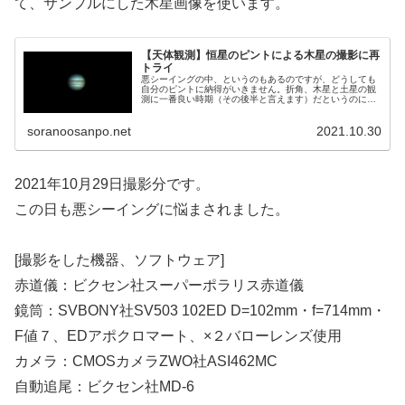
て、サンプルにした木星画像を使います。
【天体観測】恒星のピントによる木星の撮影に再
トライ
悪シーイングの中、というのもあるのですが、どうしても
自分のピントに納得がいきません。折角、木星と土星の観
測に一番良い時期（その後半と言えます）だというのに、
コンスタントに良いピントで良い画像が出来ません。そこ
で恒星のピントで撮影する方法に再トライしました。
soranoosanpo.net
2021.10.30
2021年10月29日撮影分です。
この日も悪シーイングに悩まされました。
[撮影をした機器、ソフトウェア]
赤道儀：ビクセン社スーパーポラリス赤道儀
鏡筒：SVBONY社SV503 102ED D=102mm・f=714mm・
F値７、EDアポクロマート、×２バローレンズ使用
カメラ：CMOSカメラZWO社ASI462MC
自動追尾：ビクセン社MD-6