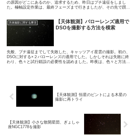
の原因がどこにあるのか、追求するため、昨日はプチ遠征をしまし
た。極軸設定作業は、最終フェーズまで行きましたが、その先で躓
き、中途半端な結果に終わりました。
【天体観測】バローレンズ適用で
天体撮影に関する事項
DSOを撮影する方法を模索
先般、プチ遠征までして失敗した、キャッツアイ星雲の撮影。初の、
DSOに対する×２バローレンズの適用でした。しかしそれは失敗に終
わり、色々と試行錯誤の必要性を認めました。昨夜は、色々と方法を
考えて、実験をしてみました。
【天体観測】恒星のピントによる木星の
撮影に再トライ
【天体観測】小さな散開星団、ぎょしゃ
座NGC1778を撮影