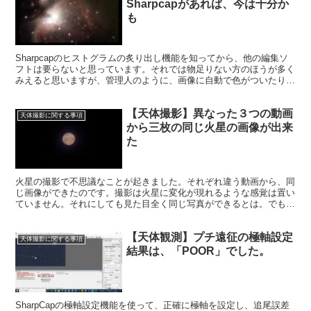
Sharpcapがあれば、今は十分か
も
Sharpcapのヒストグラムの炙り出し機能を知ってから、他の編集ソ
フトは要らないと思っています。それでは物足りない方のほうが多く
みえると思いますが、管理人のように、画像に自動で色がついたりす
るだけで感動している方には、Sharpcapの編集機能で十分かも。
【天体撮影】異なった３つの動画
天体撮影に関する事項
から三枚の同じ火星の画像が出来
た
火星の撮影で不思議なことが起きました。それぞれ違う動画から、同
じ画像ができたのです。撮影は火星に変化が現れるような感覚は置い
ていません。それにしても見た目全く同じ写真ができるとは。でも、
設定値も大きくは違わないし、こういうこも起こるのでしょう。
【天体観測】プチ遠征の極軸設定
天体撮影に関する事項
結果は、「POOR」でした。
SharpCapの極軸設定機能を使って、正確に極軸を設定し、追尾誤差