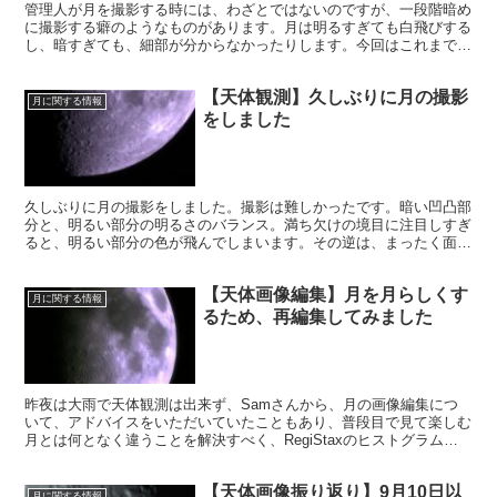
管理人が月を撮影する時には、わざとではないのですが、一段階暗め
に撮影する癖のようなものがあります。月は明るすぎても白飛びする
し、暗すぎても、細部が分からなかったりします。今回はこれまで撮
影した月画像の明るさについて、是正してみようと思います。
【天体観測】久しぶりに月の撮影
月に関する情報
をしました
久しぶりに月の撮影をしました。撮影は難しかったです。暗い凹凸部
分と、明るい部分の明るさのバランス。満ち欠けの境目に注目しすぎ
ると、明るい部分の色が飛んでしまいます。その逆は、まったく面白
くない画像になります。次回は、この点を追求してみたいと思いま
す。
【天体画像編集】月を月らしくす
月に関する情報
るため、再編集してみました
昨夜は大雨で天体観測は出来ず、Samさんから、月の画像編集につ
いて、アドバイスをいただいていたこともあり、普段目で見て楽しむ
月とは何となく違うことを解決すべく、RegiStaxのヒストグラム
で、先日記事にした月を再編集してみました。
【天体画像振り返り】9月10日以
月に関する情報