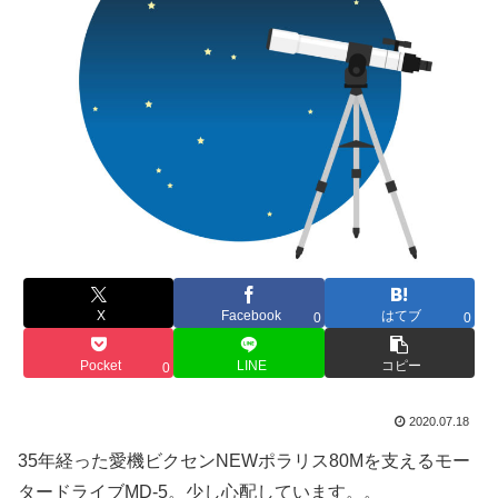
X
Facebook
はてブ
0
0
Pocket
LINE
コピー
0
2020.07.18
35年経った愛機ビクセンNEWポラリス80Mを支えるモー
タードライブMD-5。少し心配しています。。