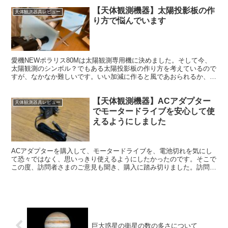
【天体観測機器】太陽投影板の作
天体観測器具レビュー
り方で悩んでいます
愛機NEWポラリス80Mは太陽観測専用機に決めました。そして今、
太陽観測のシンボル？でもある太陽投影板の作り方を考えているので
すが、なかなか難しいです。いい加減に作ると風であおられるか、飛
んで行ってしまうので、それなりに頑丈に作らないといけません。
【天体観測機器】ACアダプター
天体観測器具レビュー
でモータードライブを安心して使
えるようにしました
ACアダプターを購入して、モータードライブを、電池切れを気にし
て恐々ではなく、思いっきり使えるようにしたかったのです。そこで
この度、訪問者さまのご意見も聞き、購入に踏み切りました。訪問者
さまのご意見がなければ、また諦めていたかもしれません。
巨大惑星の衛星の数の多さについて