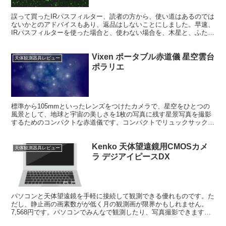
誤って買ったIRパスフィルター、読者の方から、使い道はあるのでは
ないかとのアドバイスもあり、返品はしないことにしました。早速、
IRパスフィルターを使った場合と、使わない場合を、木星と、ふたご
座の散開星団M35で比べてみました。
Vixen ポータブル赤道儀 星空雲台
天体観測器具レビュー
ポラリエ
標準から105mmといったレンズをつけたカメラで、星空をひとつの
風景として、地球と宇宙の美しさを1枚の写真に残す星景写真を撮影
するためのコンパクトな赤道儀です。コンパクトでリュックサックに
入れて撮影旅行もできます。
Kenko 天体望遠鏡用CMOSカメ
天体観測器具レビュー
ラ デジアイピースDX
パソコンと天体望遠鏡を手軽に接続して観測できる優れものです。た
だし、静止画の画素数がが低く月の観測画が限界かもしれません。
7,568円です。パソコンでみんなで観測したり、写真撮影できます。
口コミの評価は別れます。