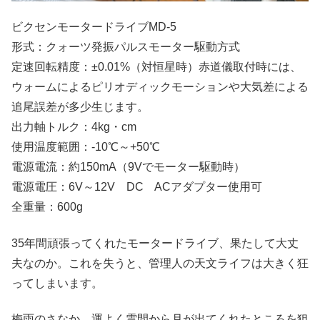
ビクセンモータードライブMD-5
形式：クォーツ発振パルスモーター駆動方式
定速回転精度：±0.01%（対恒星時）赤道儀取付時には、
ウォームによるピリオディックモーションや大気差による
追尾誤差が多少生じます。
出力軸トルク：4kg・cm
使用温度範囲：-10℃～+50℃
電源電流：約150mA（9Vでモーター駆動時）
電源電圧：6V～12V DC ACアダプター使用可
全重量：600g
35年間頑張ってくれたモータードライブ、果たして大丈
夫なのか。これを失うと、管理人の天文ライフは大きく狂
ってしまいます。
梅雨のさなか、運よく雲間から月が出てくれたところを狙