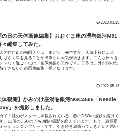
2023.03.15
雨の日の天体画像編集】おおぐま座の渦巻銀河M81
再々編集してみた。
人の住む街の梅雨入りは、まだ少し先ですが、天気予報によれ
しばらく星を見ることが出来ない天気が続きます。こんな日々を
レスなく過ごすには、画像編集か工作です。工作は、外が雨のた
待できないため画像編集一択となります。
2022.05.13
体観測】かみのけ座渦巻銀河NGC4565「Needle
laxy」を撮影しました。
ガイド誌のポスターに掲載されている、春のDSOの撮影を続けて
す。11個のDSOのうち8個の撮影を終えています。もう一息頑張
ミッションコンプリートです。引き続き頑張っていきたいと思い