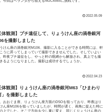
。今回はベランダから狙えるNGC4565に挑戦です。
2022.05.09
天体観測】プチ遠征して、りょうけん座の渦巻銀河
106を撮影しました
うけん座の渦巻銀河M106、撮影に入ることができる時間には、軒
こうに昇ってしまっていて撮影できませんでした。そしていよい
、昨夜プチ遠征をし、やっと軒の呪縛から解放され、真上でも撮
きるようになりました。撮影は成功するでしょうか。
2022.04.23
天体観測】りょうけん座の渦巻銀河M63「ひまわり
河」を撮影しました
、おおぐま座、りょうけん座方面のDSOを狙っており、昨夜はり
けん座M106を狙っていましたが、時間が遅く、画角に捉えた時に
の上でした。そこで方向を少し東に変え、同じくりょうけん座の