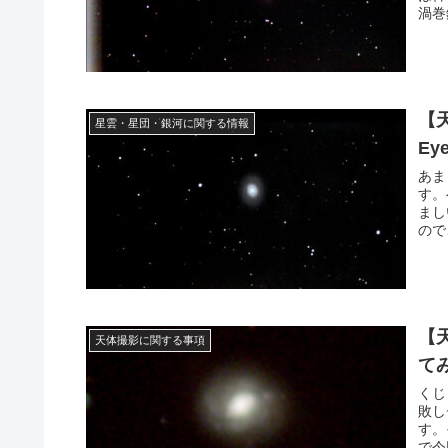
渦巻
【
星雲・星団・銀河に関する情報
Ey
あま
す。
まし
ので
【
天体撮影に関する事項
て
くじ
敗し
す。
で今