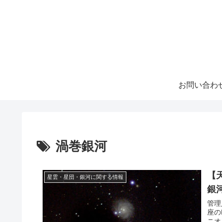
お問い合わ
渦巻銀河
【
星雲・星団・銀河に関する情報
銀
管理
座の
ニオ