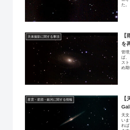
た。
【
天体撮影に関する事項
を
管理
ば、
スト
め期
【天
星雲・星団・銀河に関する情報
Ga
天文
いま
れば