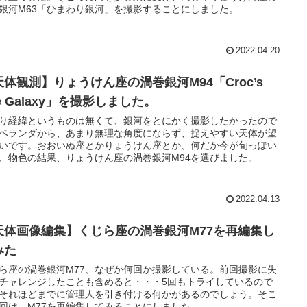
銀河M63「ひまわり銀河」を撮影することにしました。
2022.04.20
天体観測】りょうけん座の渦巻銀河M94「Croc’s
e Galaxy」を撮影しました。
り経緯というものは無くて、銀河をとにかく撮影したかったので
ベランダから、あまり無理な角度にならず、捉えやすい天体が望
いです。おおいぬ座とかりょうけん座とか、何だか今が旬っぽい
、物色の結果、りょうけん座の渦巻銀河M94を選びました。
2022.04.13
天体画像編集】くじら座の渦巻銀河M77を再編集し
みた
ら座の渦巻銀河M77、なぜか何回か撮影している。前回撮影に失
チャレンジしたことも含めると・・・5回もトライしているので
それほどまでに管理人を引き付ける何かがあるのでしょう。そこ
回は、M77を再編集してみることにしました。