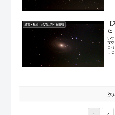
【
星雲・星団・銀河に関する情報
た
いつ
夜空
これ
こと
次
1
2