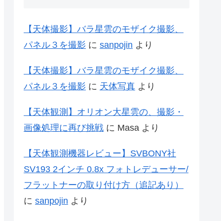
【天体撮影】バラ星雲のモザイク撮影、
パネル３を撮影
に
sanpojin
より
【天体撮影】バラ星雲のモザイク撮影、
パネル３を撮影
に
天体写真
より
【天体観測】オリオン大星雲の、撮影・
画像処理に再び挑戦
に
Masa
より
【天体観測機器レビュー】SVBONY社
SV193 2インチ 0.8x フォトレデューサー/
フラットナーの取り付け方（追記あり）
に
sanpojin
より