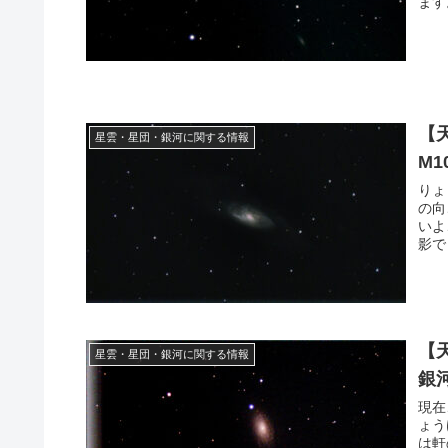
ます
【
星雲・星団・銀河に関する情報
M
りょ
の向
いよ
影で
【
星雲・星団・銀河に関する情報
銀
現在
ょう
は軒