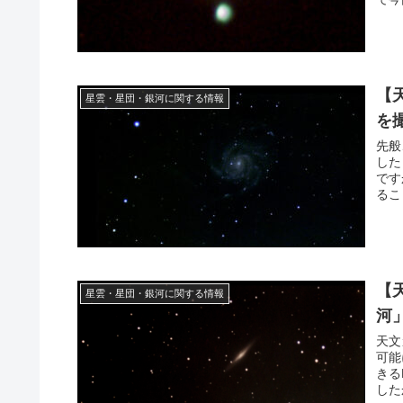
【
星雲・星団・銀河に関する情報
を
先般
した
です
るこ
【
星雲・星団・銀河に関する情報
河
天文
可能
きる
した