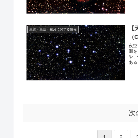
【
星雲・星団・銀河に関する情報
（
夜空
測を
や、
ある
た。
次
1
2