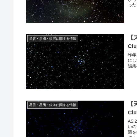
った
【
星雲・星団・銀河に関する情報
Cl
昨年
にし
編集
【天
星雲・星団・銀河に関する情報
Cl
AS
いの
団を