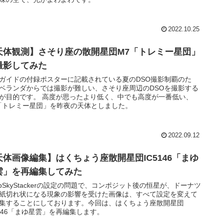
2022.10.25
天体観測】さそり座の散開星団M7「トレミー星団」
撮影してみた
ガイドの付録ポスターに記載されている夏のDSO撮影制覇のた
ベランダからでは撮影が難しい、さそり座周辺のDSOを撮影する
が目的です。 高度が思ったより低く、中でも高度が一番低い、
「トレミー星団」を昨夜の天体としました。
2022.09.12
天体画像編集】はくちょう座散開星団IC5146「まゆ
雲」を再編集してみた
epSkyStackerの設定の問題で、コンポジット後の恒星が、ドーナツ
紙切れ状になる現象の影響を受けた画像は、すべて設定を変えて
集することにしております。今回は、はくちょう座散開星団
5146「まゆ星雲」を再編集します。