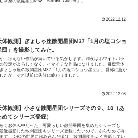
ゃ座の散開星団M38「Starfish Cluster」。
2022.12.12
天体観測】ぎょしゃ座散開星団M37「1月の塩コショ
星団」を撮影してみた。
か、冴えない作品が続いている気がします。昨夜はホワイトバラ
の設定がよろしくなく、イマイチな作品になりました。目標天体
ぎょしゃ座の散開星団M37「1月の塩コショウ星団」。愛称に惹か
したが、それ以前に失敗に終わりました。
2022.12.08
天体観測】小さな散開星団シリーズその９、10（あ
ためてシリーズ登録）
らくお休み中だった、可愛らしい散開星団を集めたシリーズも
最近撮影した散開星団もシリーズ登録したいので、あらためて再
ます。DSOの世界に踏み込んだ頃は、散開星団をよく撮影してい