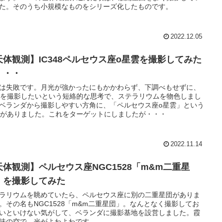
た。そのうち小規模なものをシリーズ化したものです。
2022.12.05
天体観測】IC348ペルセウス座o星雲を撮影してみた
・・・
は失敗です。月光が強かったにもかかわらず、下調べもせずに、
Oを撮影したいという短絡的な思考で、ステラリウムを物色しまし
ベランダから撮影しやすい方角に、「ペルセウス座o星雲」という
Oがありました。これをターゲットにしましたが・・・
2022.11.14
天体観測】ペルセウス座NGC1528「m&m二重星
」を撮影してみた
ラリウムを眺めていたら、ペルセウス座に別の二重星団がありま
。その名もNGC1528「m&m二重星団」。なんとなく撮影してお
いといけない気がして、ベランダに撮影基地を設営しました。霞
味の空で、光がよわよわです。