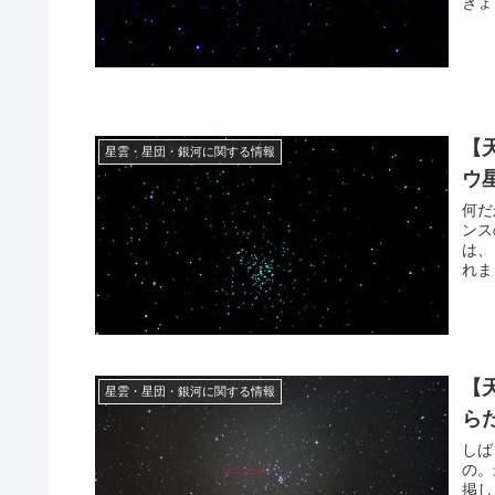
ぎょし
【
星雲・星団・銀河に関する情報
ウ
何だ
ンス
は、
れま
【
星雲・星団・銀河に関する情報
ら
しば
の。
掲し