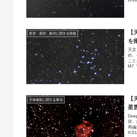
【
星雲・星団・銀河に関する情報
を
天文
め、
こと
M7
【
天体撮影に関する事項
星
De
状、
再編
IC