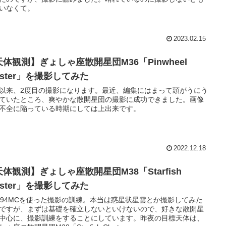
いなくて。
2023.02.15
天体観測】ぎょしゃ座散開星団M36「Pinwheel
uster」を撮影してみた
以来、2度目の撮影になります。最近、編集にはまって頭がうにう
ていたところ、爽やかな散開星団の撮影に成功できました。画像
不全に陥っている時期にしては上出来です。
2022.12.18
体観測】ぎょしゃ座散開星団M38「Starfish
uster」を撮影してみた
I294MCを使った撮影の訓練。本当は惑星状星雲とか撮影してみた
ですが、まずは基礎を確立しないといけないので、好きな散開星
中心に、撮影訓練をすることにしています。昨夜の目標天体は、