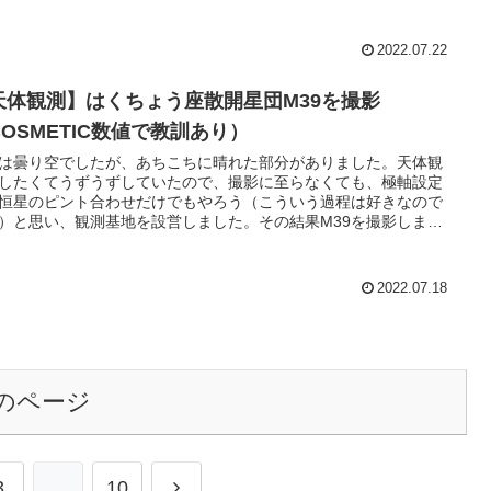
2022.07.22
天体観測】はくちょう座散開星団M39を撮影
COSMETIC数値で教訓あり）
は曇り空でしたが、あちこちに晴れた部分がありました。天体観
したくてうずうずしていたので、撮影に至らなくても、極軸設定
恒星のピント合わせだけでもやろう（こういう過程は好きなので
）と思い、観測基地を設営しました。その結果M39を撮影しまし
2022.07.18
のページ
次
3
…
10