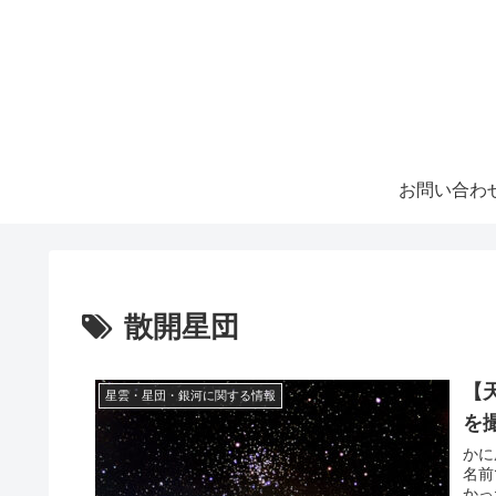
お問い合わ
散開星団
【
星雲・星団・銀河に関する情報
を
かに
名前
かっ