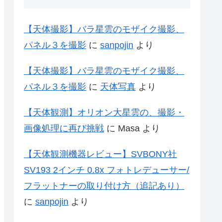
【天体撮影】バラ星雲のモザイク撮影、
パネル３を撮影
に
sanpojin
より
【天体撮影】バラ星雲のモザイク撮影、
パネル３を撮影
に
天体写真
より
【天体観測】オリオン大星雲の、撮影・
画像処理に再び挑戦
に
Masa
より
【天体観測機器レビュー】SVBONY社
SV193 2インチ 0.8x フォトレデューサー/
フラットナーの取り付け方（追記あり）
に
sanpojin
より