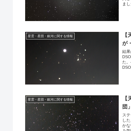
まし
【
星雲・星団・銀河に関する情報
が
結果
DS
た。
DS
【
星雲・星団・銀河に関する情報
団
ステ
した
かな
み気