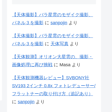
【天体撮影】バラ星雲のモザイク撮影、
パネル３を撮影
に
sanpojin
より
【天体撮影】バラ星雲のモザイク撮影、
パネル３を撮影
に
天体写真
より
【天体観測】オリオン大星雲の、撮影・
画像処理に再び挑戦
に
Masa
より
【天体観測機器レビュー】SVBONY社
SV193 2インチ 0.8x フォトレデューサー/
フラットナーの取り付け方（追記あり）
に
sanpojin
より