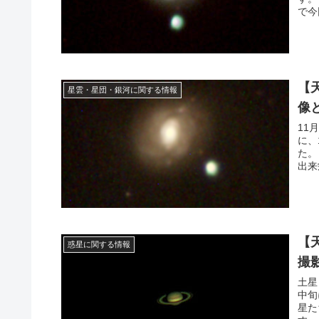
で今
【
星雲・星団・銀河に関する情報
像
11
に、
た。
出来
【
惑星に関する情報
撮
土星
中旬
星た