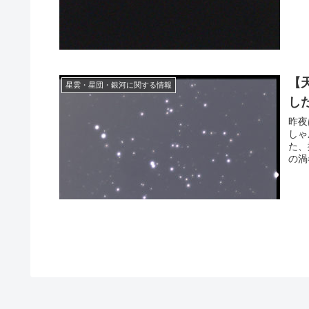
【天
星雲・星団・銀河に関する情報
し
昨夜
しゃ
た、
の渦