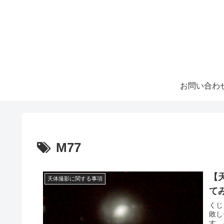
お問い合わ
M77
【
天体撮影に関する事項
て
くじ
敗し
す。