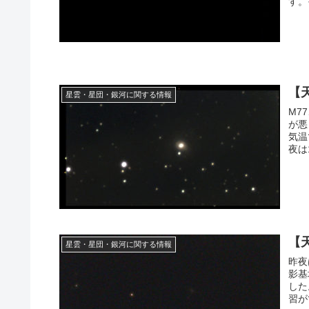
す。
【
星雲・星団・銀河に関する情報
M7
が悪
気温
夜は
【
星雲・星団・銀河に関する情報
昨夜
影基
した
習が