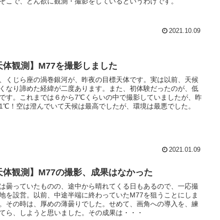
そこで、どん欲に観測・撮影をしているというわけです。
2021.10.09
天体観測】M77を撮影しました
7、くじら座の渦巻銀河が、昨夜の目標天体です。実は以前、天候
くなり諦めた経緯が二度あります。また、初体験だったのが、低
です。これまでは６から7℃くらいの中で撮影していましたが、昨
1℃！空は澄んでいて天候は最高でしたが、環境は最悪でした。
2021.01.09
天体観測】M77の撮影、成果はなかった
は曇っていたものの、途中から晴れてくる日もあるので、一応撮
地を設営。以前、中途半端に終わっていたM77を狙うことにしま
。その時は、厚めの薄曇りでした。せめて、画角への導入を、練
てら、しようと思いました。その成果は・・・