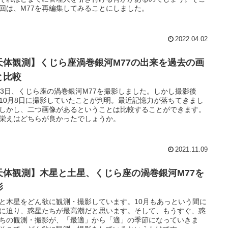
回は、M77を再編集してみることにしました。
2022.04.02
天体観測】くじら座渦巻銀河M77の出来を過去の画
と比較
月3日、くじら座の渦巻銀河M77を撮影しました。しかし撮影後
10月8日に撮影していたことが判明。最近記憶力が落ちてきまし
しかし、二つ画像があるということは比較することができます。
栄えはどちらが良かったでしょうか。
2021.11.09
天体観測】木星と土星、くじら座の渦巻銀河M77を
影
と木星をどん欲に観測・撮影しています。10月もあっという間に
に迫り、惑星たちが最高潮だと思います。そして、もうすぐ、惑
ちの観測・撮影が、「最適」から「適」の季節になっていきま