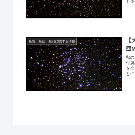
する
【
星雲・星団・銀河に関する情報
団
秋の
付属
を全
とに