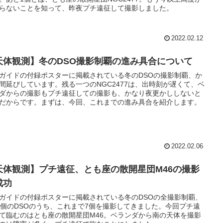
らないことを知って、昨夜プチ遠征して撮影しました。
2022.02.12
天体観測】冬のDSO撮影制覇の進み具合について
ガイドの付録ポスターに掲載されている冬のDSOの撮影制覇、か
間延びしています。残る一つのNGC2477は、出時刻が遅くて、ベ
ダからの撮影もプチ遠征しての撮影も、かなり夜更かししないと
だからです。まずは、今回、これまでの進み具合を紹介します。
2022.02.06
天体観測】プチ遠征、とも座の散開星団M46の撮影
成功
ガイドの付録ポスターに掲載されている冬のDSOの全撮影制覇、
1個のDSOのうち、これまで7個を撮影してきました。今回プチ遠
て臨むのはとも座の散開星団M46。ベランダから南の天体を撮影