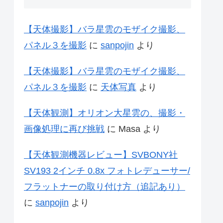
【天体撮影】バラ星雲のモザイク撮影、
パネル３を撮影
に
sanpojin
より
【天体撮影】バラ星雲のモザイク撮影、
パネル３を撮影
に
天体写真
より
【天体観測】オリオン大星雲の、撮影・
画像処理に再び挑戦
に
Masa
より
【天体観測機器レビュー】SVBONY社
SV193 2インチ 0.8x フォトレデューサー/
フラットナーの取り付け方（追記あり）
に
sanpojin
より