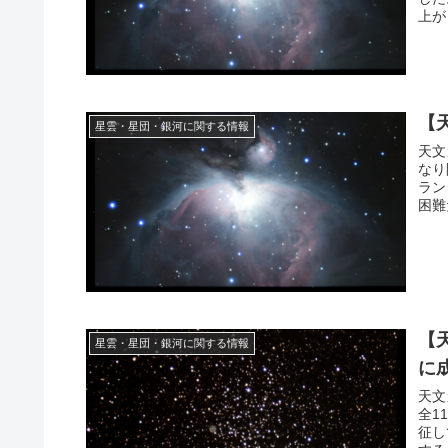
上が
【
星雲・星団・銀河に関する情報
天文
なり
ラン
困難
【
星雲・星団・銀河に関する情報
に
天文
全1
征し