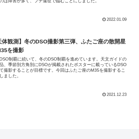
のは障害が多く、プチ遠征で臨むことにしました。
2022.01.09
天体観測】冬のDSO撮影第三弾、ふたご座の散開星
M35を撮影
DSO制覇に続いて、冬のDSO制覇を進めています。天文ガイドの
品、季節別方角別にDSOが掲載されたポスターに載っているDSO
て撮影することが目標です。今回はふたご座のM35を撮影するこ
しました。
2021.12.23