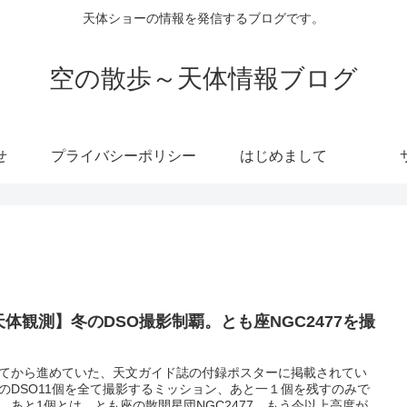
天体ショーの情報を発信するブログです。
空の散歩～天体情報ブログ
せ
プライバシーポリシー
はじめまして
天体観測】冬のDSO撮影制覇。とも座NGC2477を撮
てから進めていた、天文ガイド誌の付録ポスターに掲載されてい
のDSO11個を全て撮影するミッション、あと一１個を残すのみで
。あと1個とは、とも座の散開星団NGC2477。もう今以上高度が