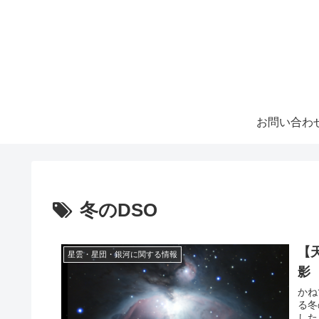
お問い合わ
冬のDSO
【
星雲・星団・銀河に関する情報
影
かね
る冬
した