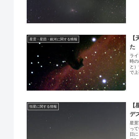
【
星雲・星団・銀河に関する情報
た
ライ
時の
と）
で上
【
恒星に関する情報
デ
星景
って
日に