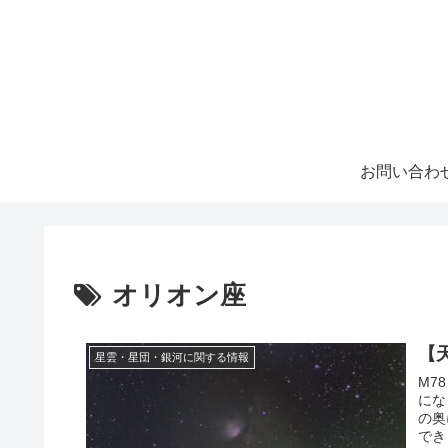
お問い合わ
オリオン座
【
星雲・星団・銀河に関する情報
M7
にな
の奥
でき