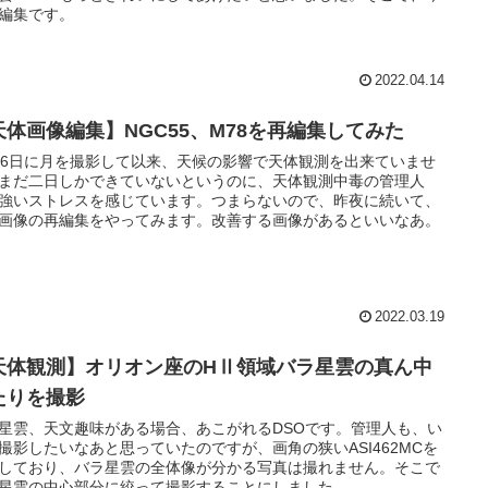
編集です。
2022.04.14
天体画像編集】NGC55、M78を再編集してみた
16日に月を撮影して以来、天候の影響で天体観測を出来ていませ
まだ二日しかできていないというのに、天体観測中毒の管理人
強いストレスを感じています。つまらないので、昨夜に続いて、
画像の再編集をやってみます。改善する画像があるといいなあ。
2022.03.19
天体観測】オリオン座のHⅡ領域バラ星雲の真ん中
たりを撮影
星雲、天文趣味がある場合、あこがれるDSOです。管理人も、い
撮影したいなあと思っていたのですが、画角の狭いASI462MCを
しており、バラ星雲の全体像が分かる写真は撮れません。そこで
星雲の中心部分に絞って撮影することにしました。