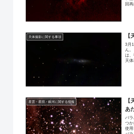
回再
【
天体撮影に関する事項
3月
ん。
は、
天体
【
星雲・星団・銀河に関する情報
あ
バラ
つか
使用
バラ