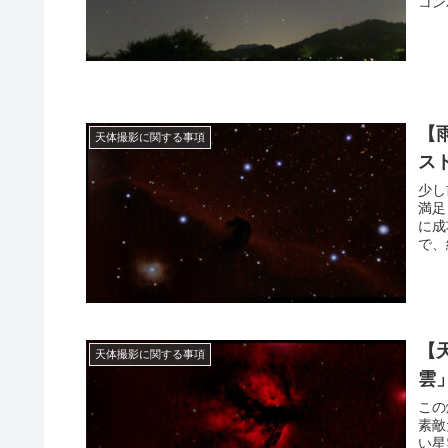
コン
【
天体撮影に関する事項
ス
少し
満足
に成
で、
です
【
天体撮影に関する事項
雲
この
素敵
い星