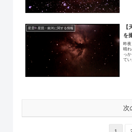
【
星雲・星団・銀河に関する情報
を
昨夜
晴れ
っか
てい
た。
次
1