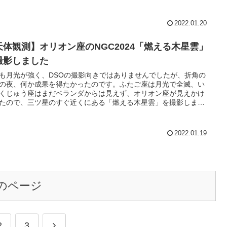
2022.01.20
天体観測】オリオン座のNGC2024「燃える木星雲」
撮影しました
も月光が強く、DSOの撮影向きではありませんでしたが、折角の
の夜、何か成果を得たかったのです。ふたご座は月光で全滅、い
くじゅう座はまだベランダからは見えず、オリオン座が見えかけ
たので、三ツ星のすぐ近くにある「燃える木星雲」を撮影しまし
2022.01.19
のページ
次
2
3