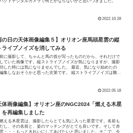
パクトデジタルカメラで何とかならないかと思いつきました。
2022.10.28
雨の日の天体画像編集５】オリオン座馬頭星雲の縦
トライプノイズを消してみる
前に撮影して、ちゃんと馬の首が写ったものだから、それだけで
していた画像です。縦ストライプノイズが気になりますが、撮影
功した時には気になりませんでした。 最近、気になり始めたの
編集しなおそうかと思った次第です。 縦ストライプノイズは難敵
。
2022.05.18
天体画像編集】オリオン座のNGC2024「燃える木星
」を再編集しました
燃える木星雲は、撮影したらとても気に入った星雲です。名前も
だし、その名前と、姿のマッチングがとても良いです。そして赤
雲・・・もっときれいにしてあげたいと思いました。そこで、今