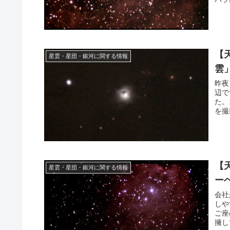
【
星雲・星団・銀河に関する情報
雲
昨夜
辺で
た。
を撮
【
星雲・星団・銀河に関する情報
ー
会社
しや
ご座
擁し