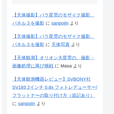
【天体撮影】バラ星雲のモザイク撮影、
パネル３を撮影
に
sanpojin
より
【天体撮影】バラ星雲のモザイク撮影、
パネル３を撮影
に
天体写真
より
【天体観測】オリオン大星雲の、撮影・
画像処理に再び挑戦
に
Masa
より
【天体観測機器レビュー】SVBONY社
SV193 2インチ 0.8x フォトレデューサー/
フラットナーの取り付け方（追記あり）
に
sanpojin
より