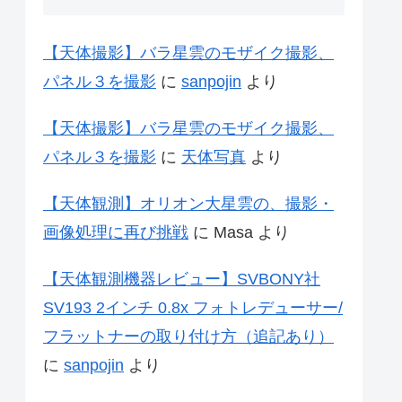
【天体撮影】バラ星雲のモザイク撮影、
パネル３を撮影
に
sanpojin
より
【天体撮影】バラ星雲のモザイク撮影、
パネル３を撮影
に
天体写真
より
【天体観測】オリオン大星雲の、撮影・
画像処理に再び挑戦
に
Masa
より
【天体観測機器レビュー】SVBONY社
SV193 2インチ 0.8x フォトレデューサー/
フラットナーの取り付け方（追記あり）
に
sanpojin
より