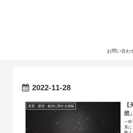
お問い合わ
2022-11-28
【
星雲・星団・銀河に関する情報
団
一昨
系に
教え