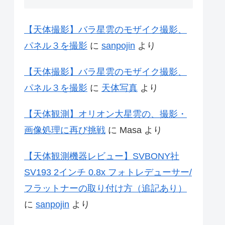
【天体撮影】バラ星雲のモザイク撮影、
パネル３を撮影
に
sanpojin
より
【天体撮影】バラ星雲のモザイク撮影、
パネル３を撮影
に
天体写真
より
【天体観測】オリオン大星雲の、撮影・
画像処理に再び挑戦
に
Masa
より
【天体観測機器レビュー】SVBONY社
SV193 2インチ 0.8x フォトレデューサー/
フラットナーの取り付け方（追記あり）
に
sanpojin
より