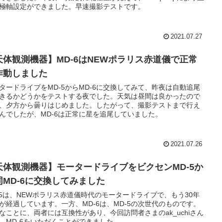
極軸設定ができました。早速撮影テストです。
2021.07.27
天体観測機器】MD-6はNEWポラリス赤道儀で正常
作動しました
タードライブをMD-5からMD-6に交換してみて、昨夜は自動追尾
きるかどうかをテストする夜でした。天気は昼間は良かったので
、夕方から曇りはじめました。したがって、撮影テストまで行え
んでしたが、MD-6は正常に星を追尾していました。
2021.07.26
天体観測機器】モータードライブをビクセンMD-5か
同MD-6に交換してみました
-5は、NEWポラリス赤道儀時代のモータードライブで、もう30年
が経過しています。一方、MD-6は、MD-5の次世代のものです。
なことに、両者には互換性があり、今回訪問者さまのak_uchiさん
、MD-6をいただくことができました。