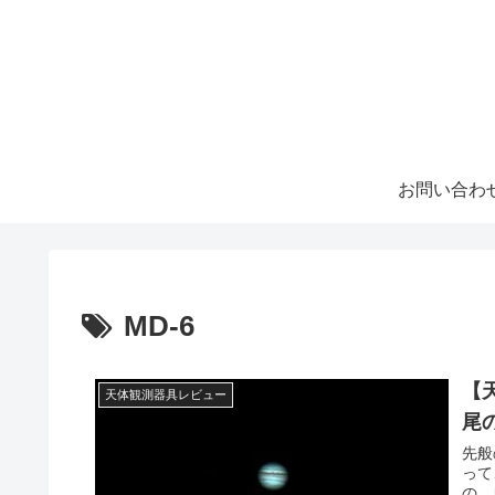
お問い合わ
MD-6
【
天体観測器具レビュー
尾
先般
って
の、