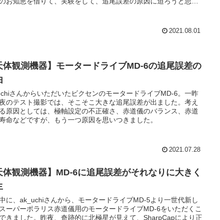
のお知恵を借りて、実験をして、追尾誤差の原因に迫ろうと思い
。
2021.08.01
天体観測機器】モータードライブMD-6の追尾誤差の
由
_uchiさんからいただいたビクセンのモータードライブMD-6。一昨
夜のテスト撮影では、そこそこ大きな追尾誤差が出ました。考え
る原因としては、極軸設定の不正確さ、赤道儀のバランス、赤道
寿命などですが、もう一つ原因を思いつきました。
2021.07.28
天体観測機器】MD-6に追尾誤差がそれなりに大きく
生
中に、ak_uchiさんから、モータードライブMD-5より一世代新し
スーパーポラリス赤道儀用のモータードライブMD-6をいただくこ
できました。昨夜、奇跡的に北極星が見えて、SharpCapにより正