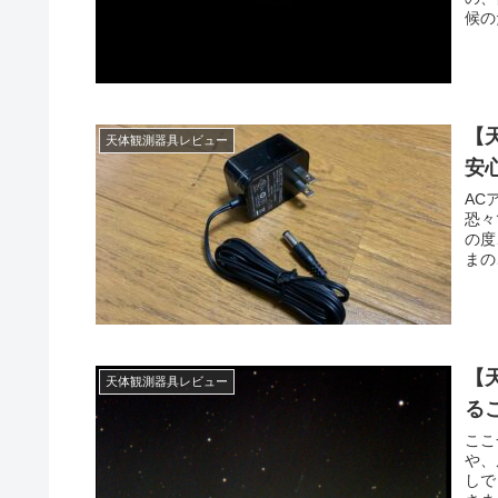
候の
【
天体観測器具レビュー
安
AC
恐々
の度
まの
【
天体観測器具レビュー
る
ここ
や、
しで