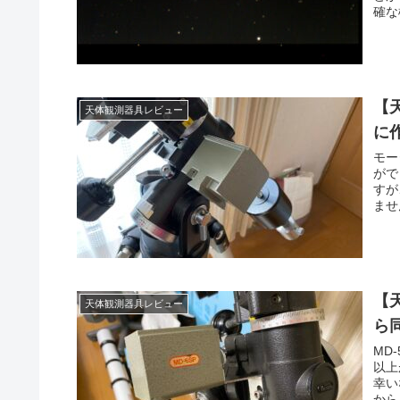
確な
【
天体観測器具レビュー
に
モー
がで
すが
ませ
【
天体観測器具レビュー
ら
MD
以上
幸い
から