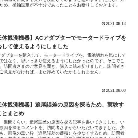
ため、極軸設定が不十分であったことをお断りしておきます。
2021.08.13
天体観測機器】ACアダプターでモータードライブを
心して使えるようにしました
アダプターを購入して、モータードライブを、電池切れを気にして
ではなく、思いっきり使えるようにしたかったのです。そこでこ
、訪問者さまのご意見も聞き、購入に踏み切りました。訪問者さ
ご意見がなければ、また諦めていたかもしれません。
2021.08.08
天体観測機器】追尾誤差の原因を探るため、実験す
ことまとめ
一週間くらい、追尾誤差の原因を探る記事を書いてきました。い
原因を探るコメントを、訪問者さまからいただいてきました。少
も、画像の黒い枠（追尾誤差の蓄積）を少なくするため、訪問者