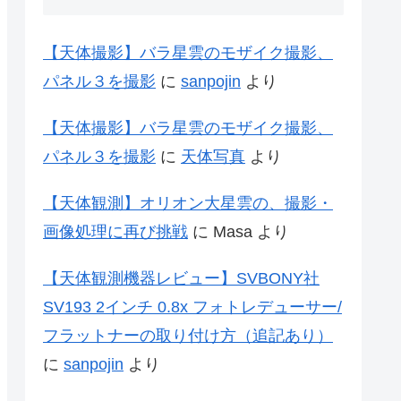
【天体撮影】バラ星雲のモザイク撮影、
パネル３を撮影
に
sanpojin
より
【天体撮影】バラ星雲のモザイク撮影、
パネル３を撮影
に
天体写真
より
【天体観測】オリオン大星雲の、撮影・
画像処理に再び挑戦
に
Masa
より
【天体観測機器レビュー】SVBONY社
SV193 2インチ 0.8x フォトレデューサー/
フラットナーの取り付け方（追記あり）
に
sanpojin
より