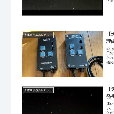
さま
ます
【
天体観測器具レビュー
理
ak
日の
られ
儀の
【
天体観測器具レビュー
発
連休
い、
とが