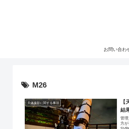
お問い合わ
M26
【
天体撮影に関する事項
結
管理
方が
SV