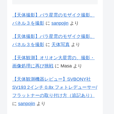
【天体撮影】バラ星雲のモザイク撮影、
パネル３を撮影
に
sanpojin
より
【天体撮影】バラ星雲のモザイク撮影、
パネル３を撮影
に
天体写真
より
【天体観測】オリオン大星雲の、撮影・
画像処理に再び挑戦
に
Masa
より
【天体観測機器レビュー】SVBONY社
SV193 2インチ 0.8x フォトレデューサー/
フラットナーの取り付け方（追記あり）
に
sanpojin
より