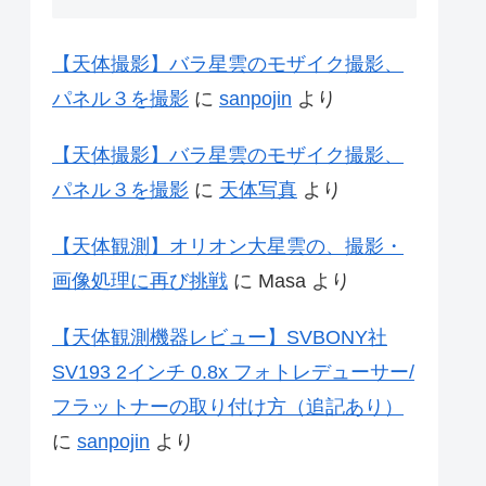
【天体撮影】バラ星雲のモザイク撮影、
パネル３を撮影
に
sanpojin
より
【天体撮影】バラ星雲のモザイク撮影、
パネル３を撮影
に
天体写真
より
【天体観測】オリオン大星雲の、撮影・
画像処理に再び挑戦
に
Masa
より
【天体観測機器レビュー】SVBONY社
SV193 2インチ 0.8x フォトレデューサー/
フラットナーの取り付け方（追記あり）
に
sanpojin
より