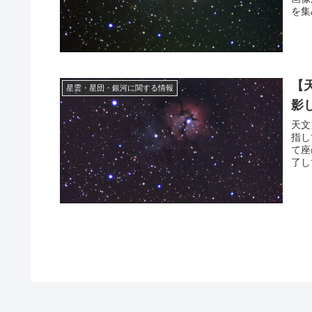
を集
【
星雲・星団・銀河に関する情報
影
天文
指し
て座
了し