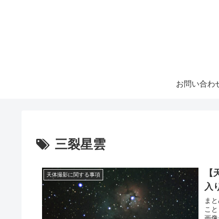
お問い合わ
三裂星雲
【
天体撮影に関する事項
入
まと
こと
画像