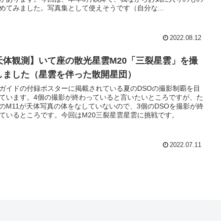
めてみました。写真集として使えそうです（自分な...
2022.08.12
天体観測】いて座の散光星雲M20「三裂星雲」を撮
しました（星雲を伴った散開星団）
ガイドの付録ポスターに掲載されている夏のDSOの撮影制覇を目
ています。4個の撮影が終わっていると言いたいところですが、た
のM11が天体写真の体をなしていないので、3個のDSOを撮影が終
ているところです。今回はM20三裂星雲星雲に挑戦です。
2022.07.11